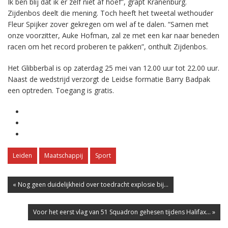
Ik ben blij dat ik er zelf niet af hoef”, grapt Kranenburg.
Zijdenbos deelt die mening. Toch heeft het tweetal wethouder
Fleur Spijker zover gekregen om wel af te dalen. “Samen met
onze voorzitter, Auke Hofman, zal ze met een kar naar beneden
racen om het record proberen te pakken”, onthult Zijdenbos.
Het Glibberbal is op zaterdag 25 mei van 12.00 uur tot 22.00 uur.
Naast de wedstrijd verzorgt de Leidse formatie Barry Badpak
een optreden. Toegang is gratis.
Leiden
Maatschappij
Sport
« Nog geen duidelijkheid over toedracht explosie bij...
Voor het eerst vlag van 51 Squadron gehesen tijdens Halifax... »