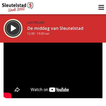
LUISTER LIVE:
De middag van Sleutelstad
12.00 - 19.00 uur
STRAKS:
De avond van Sleutelstad
19.00 - 22.00 uur
uur 1 van 0
Vorig uur
Volgend uur
Inklappen