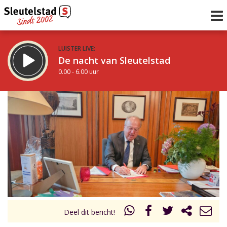
LUISTER LIVE:
De nacht van Sleutelstad
0.00 - 6.00 uur
STRAKS:
De ochtend van Sleutelstad
6.00 - 12.00 uur
uur 1 van 0
Vorig uur
Volgend uur
Inklappen
Deel dit bericht!