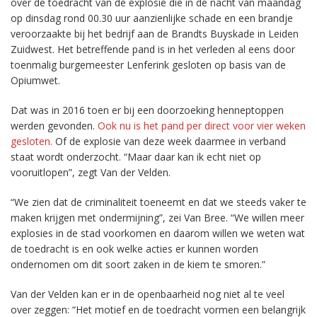
over de toedracht van de explosie die in de nacht van maandag
op dinsdag rond 00.30 uur aanzienlijke schade en een brandje
veroorzaakte bij het bedrijf aan de Brandts Buyskade in Leiden
Zuidwest. Het betreffende pand is in het verleden al eens door
toenmalig burgemeester Lenferink gesloten op basis van de
Opiumwet.
Dat was in 2016 toen er bij een doorzoeking henneptoppen
werden gevonden.
Ook nu is het pand per direct voor vier weken
gesloten.
Of de explosie van deze week daarmee in verband
staat wordt onderzocht. “Maar daar kan ik echt niet op
vooruitlopen”, zegt Van der Velden.
“We zien dat de criminaliteit toeneemt en dat we steeds vaker te
maken krijgen met ondermijning”, zei Van Bree. “We willen meer
explosies in de stad voorkomen en daarom willen we weten wat
de toedracht is en ook welke acties er kunnen worden
ondernomen om dit soort zaken in de kiem te smoren.”
Van der Velden kan er in de openbaarheid nog niet al te veel
over zeggen: “Het motief en de toedracht vormen een belangrijk