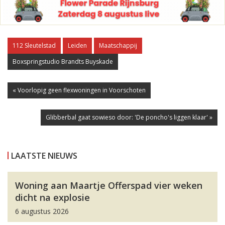
112 Sleutelstad
Leiden
Maatschappij
Boxspringstudio Brandts Buyskade
« Voorlopig geen flexwoningen in Voorschoten
Glibberbal gaat sowieso door: 'De poncho's liggen klaar' »
LAATSTE NIEUWS
Woning aan Maartje Offerspad vier weken
dicht na explosie
6 augustus 2026