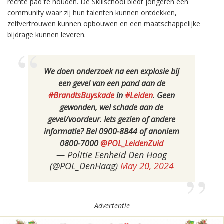
rechte pad te houden. De Skillschool biedt jongeren een
community waar zij hun talenten kunnen ontdekken,
zelfvertrouwen kunnen opbouwen en een maatschappelijke
bijdrage kunnen leveren.
We doen onderzoek na een explosie bij
een gevel van een pand aan de
#BrandtsBuyskade
in
#Leiden
. Geen
gewonden, wel schade aan de
gevel/voordeur. Iets gezien of andere
informatie? Bel 0900-8844 of anoniem
0800-7000
@POL_LeidenZuid
— Politie Eenheid Den Haag
(@POL_DenHaag)
May 20, 2024
Advertentie