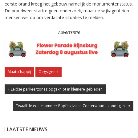
eerste brand kreeg het gebouw namelijk de monumentenstatus.
De brandweer startte geen onderzoek, maar de wijkagent riep
mensen wel op om verdachte situaties te melden.
Advertentie
Maatschappij
Oegstgeest
« Leidse parkeerzones opgeknipt in kleinere gebieden
Twaalfde editie Jammer Popfestival in Zoeterwoude zondag in... »
LAATSTE NIEUWS