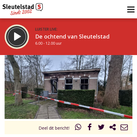
LUISTER LIVE:
De ochtend van Sleutelstad
6.00 - 12.00 uur
STRAKS:
De middag van Sleutelstad
12.00 - 18.00 uur
uur 1 van 0
Vorig uur
Volgend uur
Inklappen
Deel dit bericht!