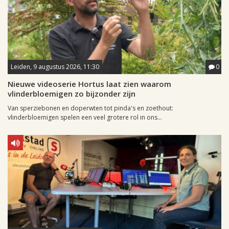
Leiden, 9 augustus 2026, 11:30
0
Nieuwe videoserie Hortus laat zien waarom
vlinderbloemigen zo bijzonder zijn
Van sperziebonen en doperwten tot pinda's en zoethout:
vlinderbloemigen spelen een veel grotere rol in ons...