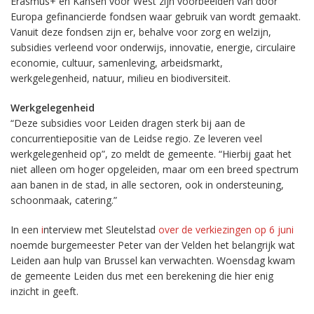
Erasmus+ en Kansen voor West zijn voorbeelden van door
Europa gefinancierde fondsen waar gebruik van wordt gemaakt.
Vanuit deze fondsen zijn er, behalve voor zorg en welzijn,
subsidies verleend voor onderwijs, innovatie, energie, circulaire
economie, cultuur, samenleving, arbeidsmarkt,
werkgelegenheid, natuur, milieu en biodiversiteit.
Werkgelegenheid
“Deze subsidies voor Leiden dragen sterk bij aan de
concurrentiepositie van de Leidse regio. Ze leveren veel
werkgelegenheid op”, zo meldt de gemeente. “Hierbij gaat het
niet alleen om hoger opgeleiden, maar om een breed spectrum
aan banen in de stad, in alle sectoren, ook in ondersteuning,
schoonmaak, catering.”
In een
i
nterview met Sleutelstad
over de verkiezingen op 6 juni
noemde burgemeester Peter van der Velden het belangrijk wat
Leiden aan hulp van Brussel kan verwachten. Woensdag kwam
de gemeente Leiden dus met een berekening die hier enig
inzicht in geeft.