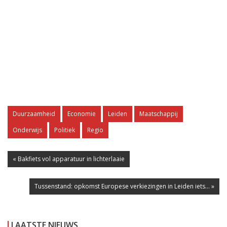
Duurzaamheid
Economie
Leiden
Maatschappij
Onderwijs
Politiek
Regio
« Bakfiets vol apparatuur in lichterlaaie
Tussenstand: opkomst Europese verkiezingen in Leiden iets... »
LAATSTE NIEUWS