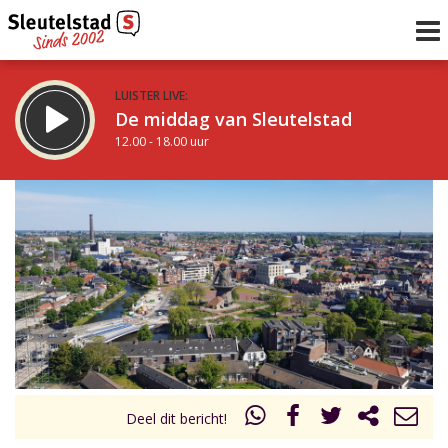
LUISTER LIVE:
De middag van Sleutelstad
12.00 - 18.00 uur
STRAKS:
De avond van Sleutelstad
18.00 - 21.00 uur
uur 1 van 0
Vorig uur
Volgend uur
Inklappen
Deel dit bericht!