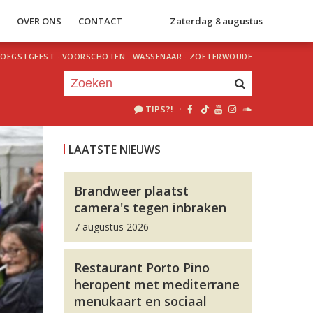
S
OVER ONS
CONTACT
Zaterdag 8 augustus
OEGSTGEEST
·
VOORSCHOTEN
·
WASSENAAR
·
ZOETERWOUDE
TIPS?!
·
Je luistert nu naar
uur 1 van 0
LAATSTE NIEUWS
«
Vorig uur
Volgend uur
»
Brandweer plaatst
camera's tegen inbraken
7 augustus 2026
Restaurant Porto Pino
heropent met mediterrane
menukaart en sociaal