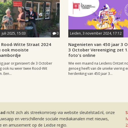
 juli 2025, 15:03
0
Leiden, 3 november 2024, 17:12
 Rood-Witte Straat 2024
Nagenieten van 450 jaar 3 O
u ook mooiste
3 October Vereeniging zet 1
aambordje
foto's online
rig jaar organiseert de 3 October
Wie een maand na Leidens Ontzet n
ng ook nu weer twee Rood-Wit
genoeg heeft van de unieke viering e
. Een...
herdenking van 450 jaar 3...
tad
richt zich als streekomroep via website sleutelstad.nl, onze
S
euwsapp en verschillende sociale mediakanalen met nieuws,
M
ie en amusement op de Leidse regio.
2