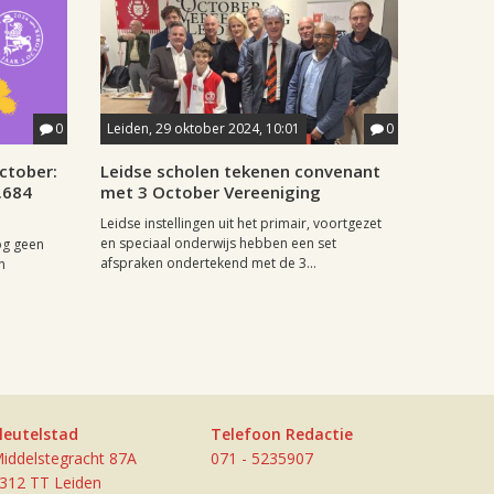
0
Leiden, 29 oktober 2024, 10:01
0
ctober:
Leidse scholen tekenen convenant
.684
met 3 October Vereeniging
Leidse instellingen uit het primair, voortgezet
en speciaal onderwijs hebben een set
og geen
afspraken ondertekend met de 3...
n
leutelstad
Telefoon Redactie
iddelstegracht 87A
071 - 5235907
312 TT Leiden