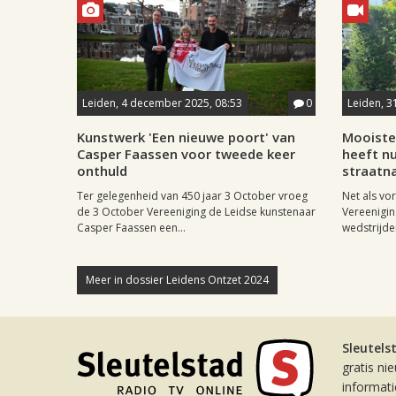
Leiden, 4 december 2025, 08:53
0
Leiden, 31
Kunstwerk 'Een nieuwe poort' van
Mooiste
Casper Faassen voor tweede keer
heeft n
onthuld
straatn
Ter gelegenheid van 450 jaar 3 October vroeg
Net als vo
de 3 October Vereeniging de Leidse kunstenaar
Vereenigi
Casper Faassen een...
wedstrijden
Meer in dossier Leidens Ontzet 2024
Sleutels
gratis ni
informat