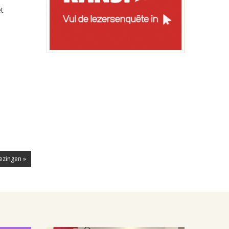
et
ezingen »