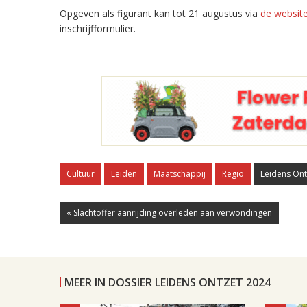
Opgeven als figurant kan tot 21 augustus via
de website
inschrijfformulier.
Cultuur
Leiden
Maatschappij
Regio
Leidens Ont
« Slachtoffer aanrijding overleden aan verwondingen
MEER IN DOSSIER LEIDENS ONTZET 2024