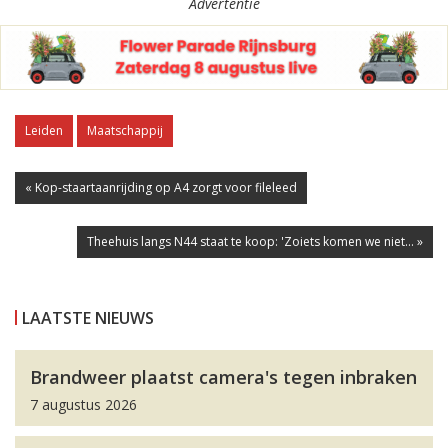
Advertentie
Leiden
Maatschappij
« Kop-staartaanrijding op A4 zorgt voor fileleed
Theehuis langs N44 staat te koop: 'Zoiets komen we niet... »
LAATSTE NIEUWS
Brandweer plaatst camera's tegen inbraken
7 augustus 2026