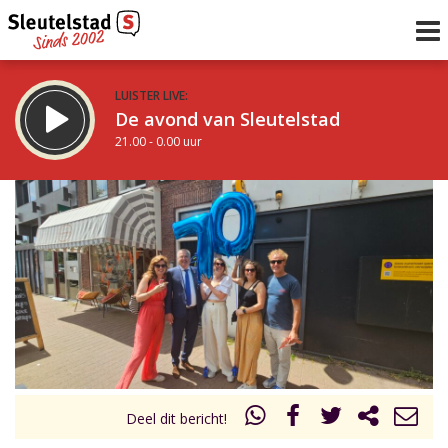
LUISTER LIVE:
De avond van Sleutelstad
21.00 - 0.00 uur
STRAKS:
De nacht van Sleutelstad
0.00 - 6.00 uur
uur 1 van 0
Vorig uur
Volgend uur
Inklappen
Deel dit bericht!