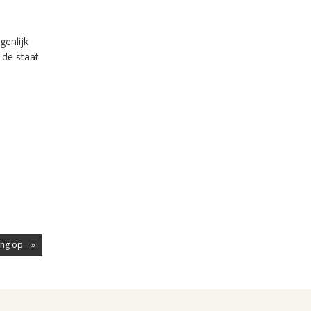
genlijk
 de staat
ng op... »