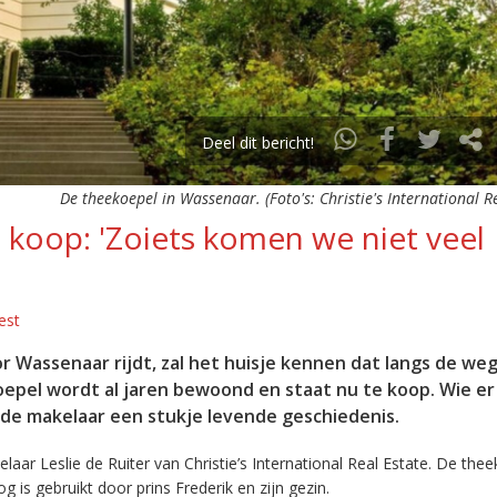
Deel dit bericht!
De theekoepel in Wassenaar. (Foto's: Christie's International Re
 koop: 'Zoiets komen we niet veel
est
r Wassenaar rijdt, zal het huisje kennen dat langs de we
epel wordt al jaren bewoond en staat nu te koop. Wie er
 de makelaar een stukje levende geschiedenis.
aar Leslie de Ruiter van Christie’s International Real Estate. De thee
is gebruikt door prins Frederik en zijn gezin.