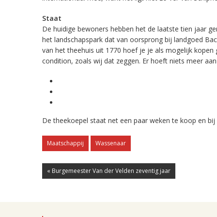
Staat
De huidige bewoners hebben het de laatste tien jaar ger
het landschapspark dat van oorsprong bij landgoed Bac
van het theehuis uit 1770 hoef je je als mogelijk kopen
condition, zoals wij dat zeggen. Er hoeft niets meer aan
De theekoepel staat net een paar weken te koop en bij 
Maatschappij
Wassenaar
« Burgemeester Van der Velden zeventig jaar