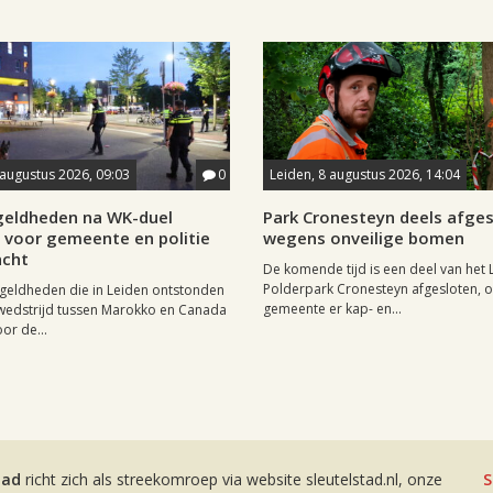
 augustus 2026, 09:03
0
Leiden, 8 augustus 2026, 14:04
eldheden na WK-duel
Park Cronesteyn deels afge
voor gemeente en politie
wegens onveilige bomen
cht
De komende tijd is een deel van het 
Polderpark Cronesteyn afgesloten, 
geldheden die in Leiden ontstonden
gemeente er kap- en...
wedstrijd tussen Marokko en Canada
or de...
tad
richt zich als streekomroep via website sleutelstad.nl, onze
S