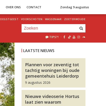
S
OVER ONS
CONTACT
Zondag 9 augustus
OEGSTGEEST
·
VOORSCHOTEN
·
WASSENAAR
·
ZOETERWOUDE
TIPS?!
·
Je luistert nu naar
uur 1 van 0
LAATSTE NIEUWS
«
Vorig uur
Volgend uur
»
Plannen voor zeventig tot
tachtig woningen bij oude
gemeentehuis Leiderdorp
9 augustus 2026
Nieuwe videoserie Hortus
laat zien waarom