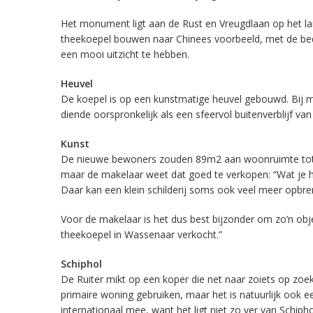
Het monument ligt aan de Rust en Vreugdlaan op het l
theekoepel bouwen naar Chinees voorbeeld, met de bed
een mooi uitzicht te hebben.
Heuvel
De koepel is op een kunstmatige heuvel gebouwd. Bij mo
diende oorspronkelijk als een sfeervol buitenverblijf van
Kunst
De nieuwe bewoners zouden 89m2 aan woonruimte tot hun
maar de makelaar weet dat goed te verkopen: “Wat je hier
Daar kan een klein schilderij soms ook veel meer opbr
Voor de makelaar is het dus best bijzonder om zo’n objec
theekoepel in Wassenaar verkocht.”
Schiphol
De Ruiter mikt op een koper die net naar zoiets op zoek 
primaire woning gebruiken, maar het is natuurlijk ook e
internationaal mee, want het ligt niet zo ver van Schiphol