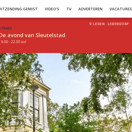
UITZENDING GEMIST
VIDEO’S
TV
ADVERTEREN
VACATURE
LEIDEN
·
LEIDERDORP
·
STRAKS:
De avond van Sleutelstad
19.00 - 22.00 uur