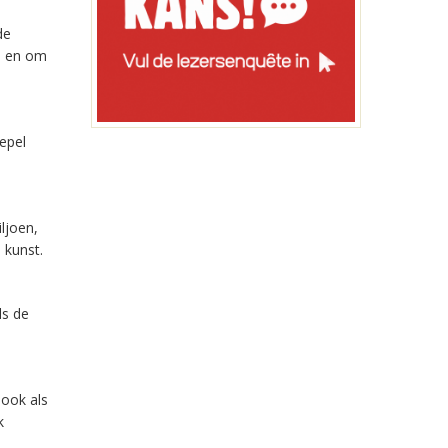
de
n en om
epel
ljoen,
 kunst.
ls de
 ook als
k