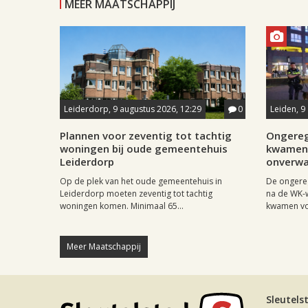
MEER MAATSCHAPPIJ
Leiderdorp, 9 augustus 2026, 12:29
0
Leiden, 9
Plannen voor zeventig tot tachtig
Ongereg
woningen bij oude gemeentehuis
kwamen 
Leiderdorp
onverwa
Op de plek van het oude gemeentehuis in
De ongere
Leiderdorp moeten zeventig tot tachtig
na de WK-
woningen komen. Minimaal 65...
kwamen vo
Meer Maatschappij
Sleutels