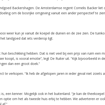
andgoed Backershagen. De Amsterdamse regent Cornelis Backer liet 
oeling om de bosrijke omgeving vanuit een ander perspectief te zie
oi weer kun je vanuit de koepel de duinen en de zee zien. De tuinko
 het landgoed dat iets verderop ligt.
 beschikking hebben. Dat is niet veel bij een prijs van ruim een mi
 koopt, is vooral emotie”, legt De Ruiter uit. “Kijk bijvoorbeeld in de
engen dan een groot doek.”
t te verkopen. “Ik heb de afgelopen jaren in ieder geval niet zoiets a
is, een kenner. Mogelijk ook in het buitenland. “Je kan de theekoepel
en optie om het als tweede huis erbij te hebben. We adverteren er oo
 af.”