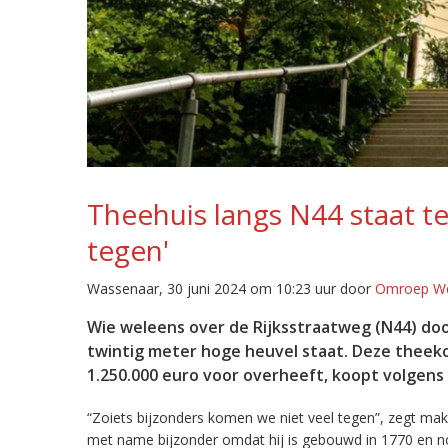
Theehuis langs N44 staat te
tegen'
Wassenaar, 30 juni 2024 om 10:23 uur door
Omroep W
Wie weleens over de Rijksstraatweg (N44) doo
twintig meter hoge heuvel staat. Deze theeko
1.250.000 euro voor overheeft, koopt volgens
“Zoiets bijzonders komen we niet veel tegen”, zegt makel
met name bijzonder omdat hij is gebouwd in 1770 en nog 