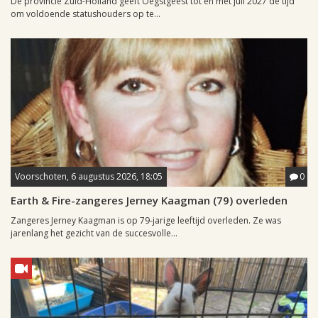
De provincie Zuid-Holland geeft Oegstgeest tot en met juli 2027 de tijd
om voldoende statushouders op te...
Voorschoten, 6 augustus 2026, 18:05
0
Earth & Fire-zangeres Jerney Kaagman (79) overleden
Zangeres Jerney Kaagman is op 79-jarige leeftijd overleden. Ze was
jarenlang het gezicht van de succesvolle...