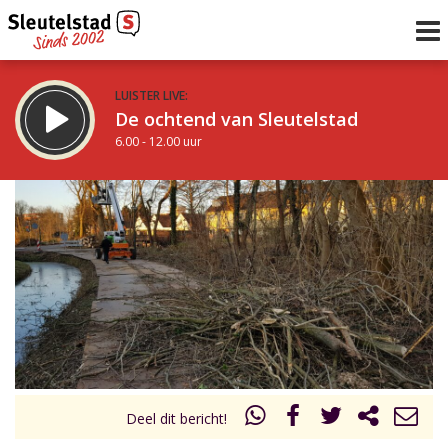
LUISTER LIVE:
De ochtend van Sleutelstad
6.00 - 12.00 uur
STRAKS:
De middag van Sleutelstad
12.00 - 18.00 uur
uur 1 van 0
Vorig uur
Volgend uur
Inklappen
Deel dit bericht!