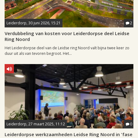
Leiderdorp, 30 juni 2026, 15:21
2
Verdubbeling van kosten voor Leiderdorpse deel Leidse
Ring Noord
Het Leiderdorpse deel van de Leidse ring Noord valt bijna twee keer zo
duur uit als van tevoren begroot. Het...
Leiderdorp, 27 maart 2025, 11:12
0
Leiderdorpse werkzaamheden Leidse Ring Noord in 'fase