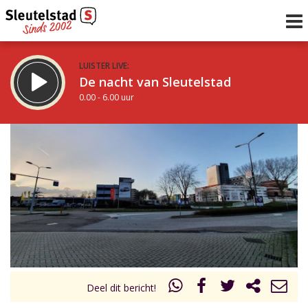
LUISTER LIVE:
De nacht van Sleutelstad
0.00 - 6.00 uur
STRAKS:
De ochtend van Sleutelstad
6.00 - 12.00 uur
uur 1 van 0
Vorig uur
Volgend uur
Inklappen
Deel dit bericht!