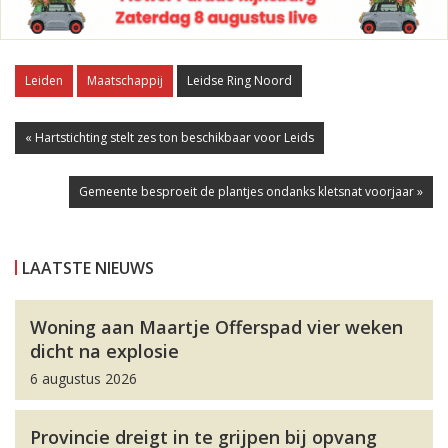
Leiden
Maatschappij
Leidse Ring Noord
« Hartstichting stelt zes ton beschikbaar voor Leids
Gemeente besproeit de plantjes ondanks kletsnat voorjaar »
LAATSTE NIEUWS
Woning aan Maartje Offerspad vier weken
dicht na explosie
6 augustus 2026
Provincie dreigt in te grijpen bij opvang