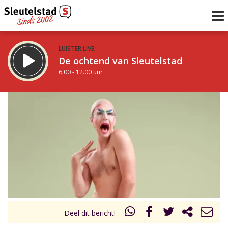
LUISTER LIVE:
De ochtend van Sleutelstad
6.00 - 12.00 uur
STRAKS:
De middag van Sleutelstad
12.00 - 18.00 uur
uur 1 van 0
Vorig uur
Volgend uur
Inklappen
Deel dit bericht!