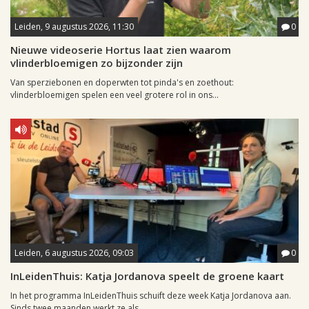
Leiden, 9 augustus 2026, 11:30
0
Nieuwe videoserie Hortus laat zien waarom
vlinderbloemigen zo bijzonder zijn
Van sperziebonen en doperwten tot pinda's en zoethout:
vlinderbloemigen spelen een veel grotere rol in ons...
Leiden, 6 augustus 2026, 09:03
0
InLeidenThuis: Katja Jordanova speelt de groene kaart
In het programma InLeidenThuis schuift deze week Katja Jordanova aan.
Sinds twee maanden werkt ze als...