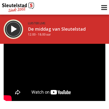
LUISTER LIVE:
De middag van Sleutelstad
12.00 - 18.00 uur
STRAKS:
De avond van Sleutelstad
18.00 - 21.00 uur
uur 1 van 0
Vorig uur
Volgend uur
Inklappen