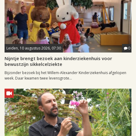
Leiden, 10 augustus 2026, 07:30
0
Nijntje brengt bezoek aan kinderziekenhuis voor
bewustzijn sikkelcelziekte
Bijzonder bezoek bij het Willem-Alexander Kinderziekenhuis afgelopen
week. Daar kwamen twee levensgrote...