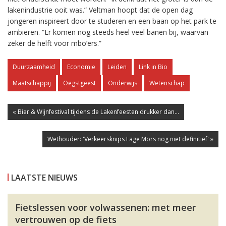
lakenindustrie ooit was.” Veltman hoopt dat de open dag
jongeren inspireert door te studeren en een baan op het park te
ambiëren. “Er komen nog steeds heel veel banen bij, waarvan
zeker de helft voor mbo’ers.”
Duurzaamheid
Economie
Leiden
Link in Bio
Maatschappij
Oegstgeest
Onderwijs
Wetenschap
« Bier & Wijnfestival tijdens de Lakenfeesten drukker dan...
Wethouder: 'Verkeersknips Lage Mors nog niet definitief' »
LAATSTE NIEUWS
Fietslessen voor volwassenen: met meer
vertrouwen op de fiets