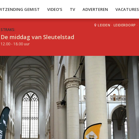
UITZENDING GEMIST
VIDEO’S
TV
ADVERTEREN
VACATURE
LEIDEN
·
LEIDERDORP
·
STRAKS:
De middag van Sleutelstad
12.00 - 18.00 uur