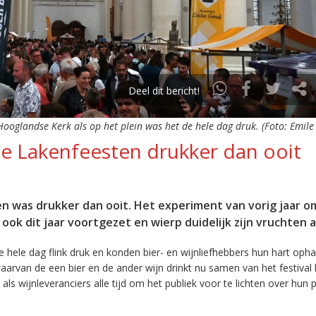
Deel dit bericht!
Hooglandse Kerk als op het plein was het de hele dag druk. (Foto: Emile 
 de Lakenfeesten drukker dan ooit
en was drukker dan ooit. Het experiment van vorig jaar o
d ook dit jaar voortgezet en wierp duidelijk zijn vruchten a
 hele dag flink druk en konden bier- en wijnliefhebbers hun hart opha
 waarvan de een bier en de ander wijn drinkt nu samen van het festival
s wijnleveranciers alle tijd om het publiek voor te lichten over hun 