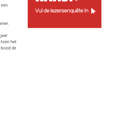
 een
amer.
jaar
 toen het
u bood de