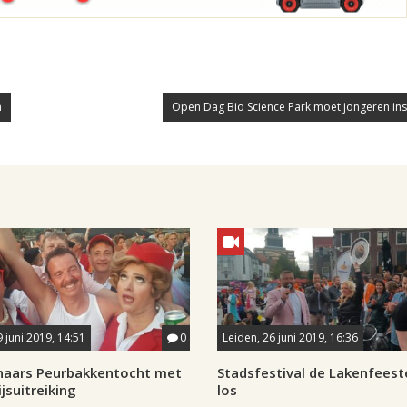
n
Open Dag Bio Science Park moet jongeren ins
9 juni 2019, 14:51
0
Leiden, 26 juni 2019, 16:36
nnaars Peurbakkentocht met
Stadsfestival de Lakenfeest
ijsuitreiking
los