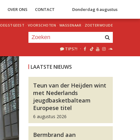
S
OVER ONS
CONTACT
Donderdag 6 augustus
OEGSTGEEST
·
VOORSCHOTEN
·
WASSENAAR
·
ZOETERWOUDE
TIPS?!
·
Je luistert nu naar
uur 1 van 0
LAATSTE NIEUWS
«
Vorig uur
Volgend uur
»
Teun van der Heijden wint
met Nederlands
jeugdbasketbalteam
Europese titel
6 augustus 2026
Bermbrand aan