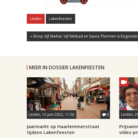
Leiden
Lakenfeesten
« Sloop Vijf Meihal, Vijf Meibad en Sauna Thermen is begonne
MEER IN DOSSIER LAKENFEESTEN
Leiden, 12 juni 2022, 11:02
0
Leiden, 2
Jaarmarkt op Haarlemmerstraat
Prijswi
tijdens Lakenfeesten
video pr