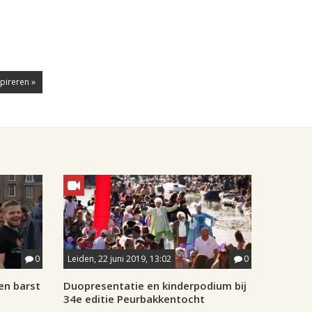
pireren »
0
Leiden, 22 juni 2019, 13:02
0
en barst
Duopresentatie en kinderpodium bij
34e editie Peurbakkentocht