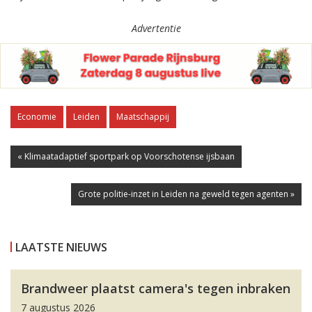
Advertentie
Economie
Leiden
Maatschappij
« Klimaatadaptief sportpark op Voorschotense ijsbaan
Grote politie-inzet in Leiden na geweld tegen agenten »
LAATSTE NIEUWS
Brandweer plaatst camera's tegen inbraken
7 augustus 2026