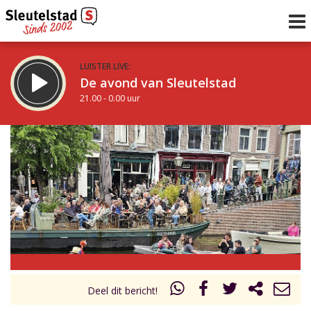
LUISTER LIVE:
De avond van Sleutelstad
21.00 - 0.00 uur
STRAKS:
De nacht van Sleutelstad
0.00 - 6.00 uur
uur 1 van 0
Vorig uur
Volgend uur
Inklappen
Deel dit bericht!