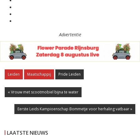
Advertentie
Leiden
Maatschappij
Pride Leiden
« Vrouw met scootmobiel bijna te water
Eerste Leids Kampioenschap Bommetje voor herhaling vatbaar »
LAATSTE NIEUWS