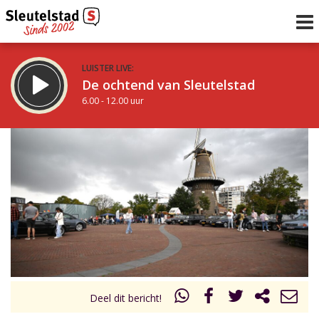
LUISTER LIVE:
De ochtend van Sleutelstad
6.00 - 12.00 uur
STRAKS:
De middag van Sleutelstad
12.00 - 17.00 uur
uur 1 van 0
Vorig uur
Volgend uur
Inklappen
Deel dit bericht!