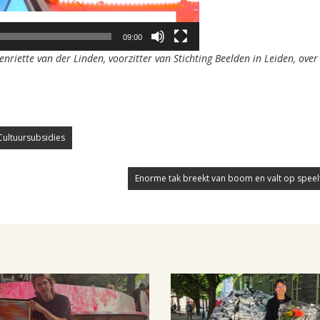
09:00
riette van der Linden, voorzitter van Stichting Beelden in Leiden, over
Cultuursubsidies
Enorme tak breekt van boom en valt op speeltu