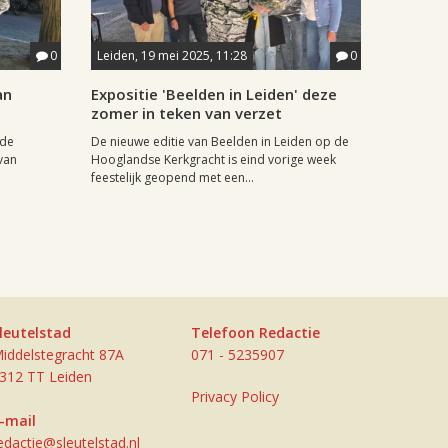
0
Leiden, 19 mei 2025, 11:28
0
an
Expositie 'Beelden in Leiden' deze
zomer in teken van verzet
 de
De nieuwe editie van Beelden in Leiden op de
 van
Hooglandse Kerkgracht is eind vorige week
feestelijk geopend met een...
leutelstad
Telefoon Redactie
iddelstegracht 87A
071 - 5235907
312 TT Leiden
Privacy Policy
-mail
edactie@sleutelstad.nl