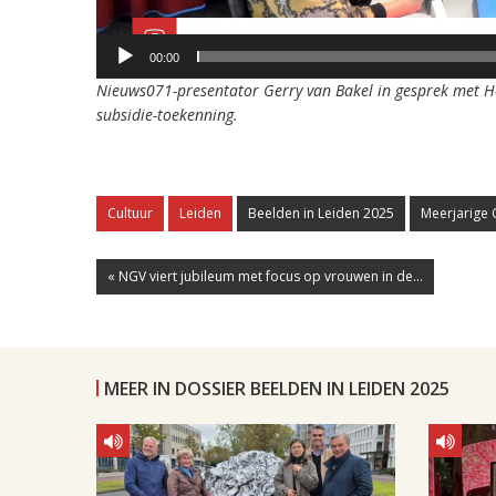
00:00
Nieuws071-presentator Gerry van Bakel in gesprek met Hen
subsidie-toekenning.
Cultuur
Leiden
Beelden in Leiden 2025
Meerjarige 
« NGV viert jubileum met focus op vrouwen in de...
MEER IN DOSSIER BEELDEN IN LEIDEN 2025