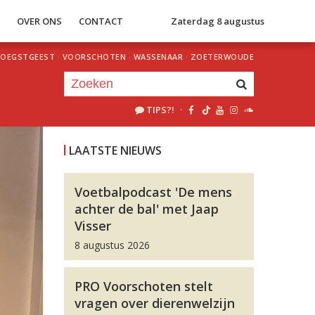
S
OVER ONS
CONTACT
Zaterdag 8 augustus
OEGSTGEEST
·
VOORSCHOTEN
·
WASSENAAR
·
ZOETERWOUDE
TIPS?!
·
Je luistert nu naar
uur 1 van 0
LAATSTE NIEUWS
«
Vorig uur
Volgend uur
»
Voetbalpodcast 'De mens
achter de bal' met Jaap
Visser
8 augustus 2026
PRO Voorschoten stelt
vragen over dierenwelzijn