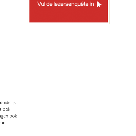
duidelijk
ie ook
ragen ook
van