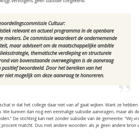
krijgt vervolgens geen subsidie toegekend.
eoordelingscommissie Cultuur:
tistiek relevant en actueel programma in de openbare
onge makers. De commissie waardeert de ondernemende
teit, maar adviseert om de maatschappelijke ambitie
lieksstrategie, thematische verdieping en structurele
grond van bovenstaande overwegingen is de aanvraag
 positief beoordeeld. Door het bereiken van het
ter niet mogelijk om deze aanvraag te honoreren.
k schat in dat het college daar niet van af gaat wijken. Want ze hebben 
n. We kunnen dan nog een eenmalige subsidie aanvragen, maar als d
Leiden.” De stichting kan niet zonder subsidie van de gemeente. “Wij v
tig procent matcht. Dus met andere woorden: als je geen andere bron 