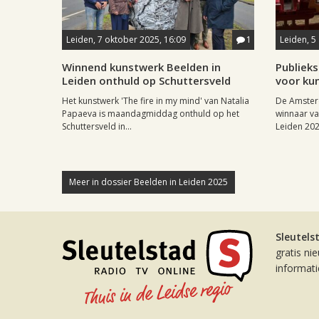
Leiden, 7 oktober 2025, 16:09
1
Leiden, 5
Winnend kunstwerk Beelden in
Publieks
Leiden onthuld op Schuttersveld
voor ku
Het kunstwerk 'The fire in my mind' van Natalia
De Amster
Papaeva is maandagmiddag onthuld op het
winnaar va
Schuttersveld in...
Leiden 202
Meer in dossier Beelden in Leiden 2025
Sleutels
gratis ni
informat