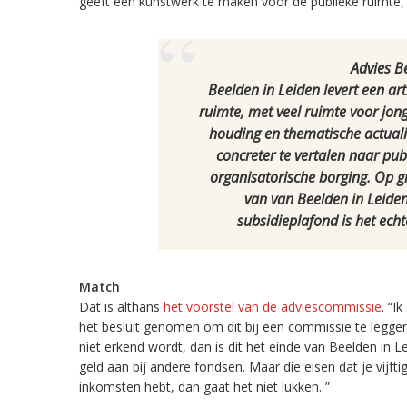
geeft een kunstwerk te maken voor de publieke ruimte, 
Advies B
Beelden in Leiden levert een ar
ruimte, met veel ruimte voor j
houding en thematische actuali
concreter te vertalen naar pub
organisatorische borging. Op 
van van Beelden in Leiden
subsidieplafond is het ech
Match
Dat is althans
het voorstel van de adviescommissie
. “I
het besluit genomen om dit bij een commissie te legge
niet erkend wordt, dan is dit het einde van Beelden in 
geld aan bij andere fondsen. Maar die eisen dat je vijf
inkomsten hebt, dan gaat het niet lukken. ”