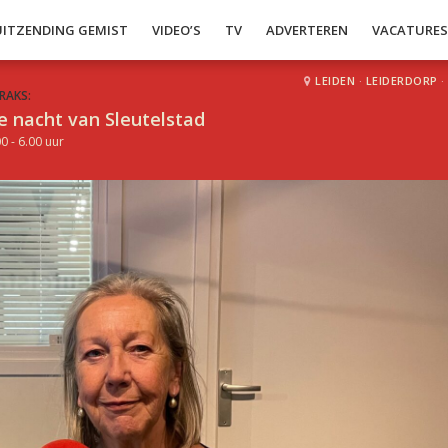
UITZENDING GEMIST
VIDEO’S
TV
ADVERTEREN
VACATURE
LEIDEN
·
LEIDERDORP
·
RAKS:
e nacht van Sleutelstad
0 - 6.00 uur