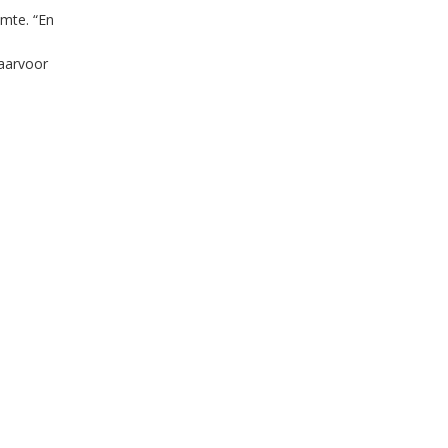
imte. “En
Waarvoor