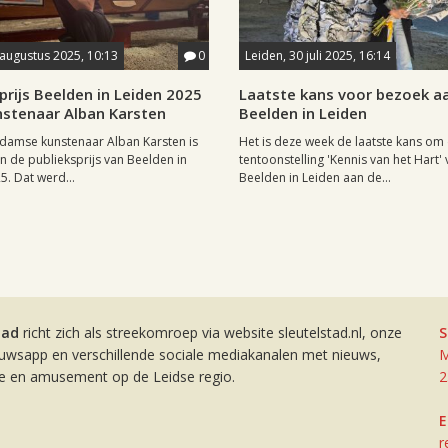
 augustus 2025, 10:13
0
Leiden, 30 juli 2025, 16:14
prijs Beelden in Leiden 2025
Laatste kans voor bezoek a
nstenaar Alban Karsten
Beelden in Leiden
damse kunstenaar Alban Karsten is
Het is deze week de laatste kans om
n de publieksprijs van Beelden in
tentoonstelling 'Kennis van het Hart'
5. Dat werd...
Beelden in Leiden aan de...
tad
richt zich als streekomroep via website sleutelstad.nl, onze
S
euwsapp en verschillende sociale mediakanalen met nieuws,
M
ie en amusement op de Leidse regio.
2
E
r