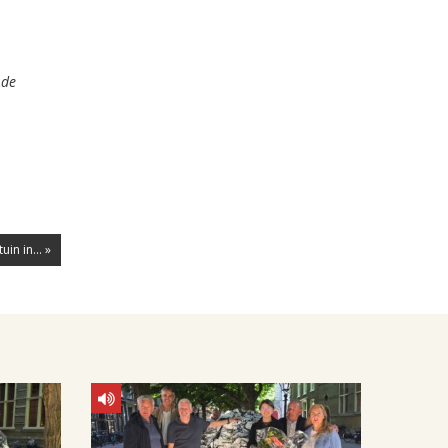
 de
in in... »