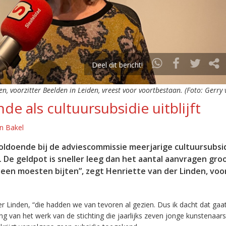
Deel dit bericht!
n, voorzitter Beelden in Leiden, vreest voor voortbestaan. (Foto: Gerry 
de als cultuursubsidie uitblijft
n Bakel
oldoende bij de adviescommissie meerjarige cultuursubsid
s. De geldpot is sneller leeg dan het aantal aanvragen groo
een moesten bijten”, zegt Henriette van der Linden, voo
r Linden, “die hadden we van tevoren al gezien. Dus ik dacht dat gaa
ling van het werk van de stichting die jaarlijks zeven jonge kunstenaar