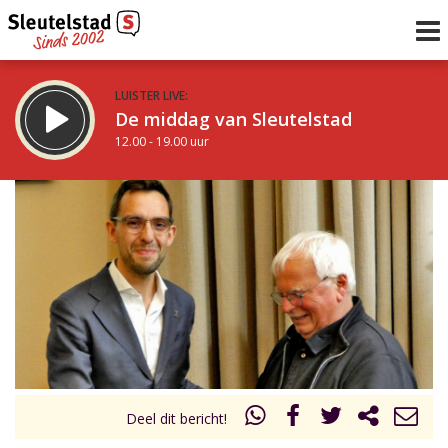
LUISTER LIVE:
De middag van Sleutelstad
12.00 - 19.00 uur
STRAKS:
De avond van Sleutelstad
19.00 - 22.00 uur
uur 1 van 0
Vorig uur
Volgend uur
Inklappen
Deel dit bericht!