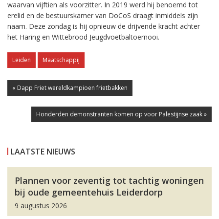
waarvan vijftien als voorzitter. In 2019 werd hij benoemd tot
erelid en de bestuurskamer van DoCoS draagt inmiddels zijn
naam. Deze zondag is hij opnieuw de drijvende kracht achter
het Haring en Wittebrood Jeugdvoetbaltoernooi.
Leiden
Maatschappij
« Dapp Friet wereldkampioen frietbakken
Honderden demonstranten komen op voor Palestijnse zaak »
LAATSTE NIEUWS
Plannen voor zeventig tot tachtig woningen
bij oude gemeentehuis Leiderdorp
9 augustus 2026