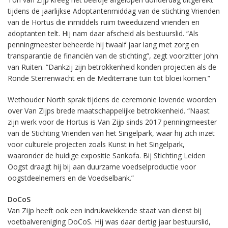
tijdens de jaarlijkse Adoptantenmiddag van de stichting Vrienden
van de Hortus die inmiddels ruim tweeduizend vrienden en
adoptanten telt. Hij nam daar afscheid als bestuurslid. “Als
penningmeester beheerde hij twaalf jaar lang met zorg en
transparantie de financiën van de stichting”, zegt voorzitter John
van Ruiten. “Dankzij zijn betrokkenheid konden projecten als de
Ronde Sterrenwacht en de Mediterrane tuin tot bloei komen.”
Wethouder North sprak tijdens de ceremonie lovende woorden
over Van Zijps brede maatschappelijke betrokkenheid. “Naast
zijn werk voor de Hortus is Van Zijp sinds 2017 penningmeester
van de Stichting Vrienden van het Singelpark, waar hij zich inzet
voor culturele projecten zoals Kunst in het Singelpark,
waaronder de huidige expositie Sankofa. Bij Stichting Leiden
Oogst draagt hij bij aan duurzame voedselproductie voor
oogstdeelnemers en de Voedselbank.”
DoCoS
Van Zijp heeft ook een indrukwekkende staat van dienst bij
voetbalvereniging DoCoS. Hij was daar dertig jaar bestuurslid,