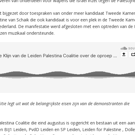
eren van onderdelen voor wapens die Israël inzet tegen de Palestijn
 bijgezet door toespraken van onder meer kandidaat Tweede Kamerl
ine van Schaik die ook kandidaat is voor een plek in de Tweede Kam
erland. De manifestatie werd afgesloten met een optreden van de 
uzen muzikaal ondersteunde.
tie legt uit wat de belangrijkste eisen zijn van de demonstranten die
stina Coalitie die eind augustus is opgericht en bestaan uit een aan
jen BIJ1 Leiden, PvdD Leiden en SP Leiden, Leiden for Palestine , Doll