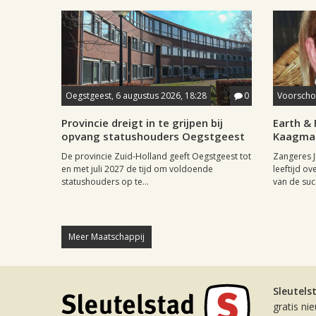
Oegstgeest, 6 augustus 2026, 18:28
0
Voorschot
Provincie dreigt in te grijpen bij
Earth & 
opvang statushouders Oegstgeest
Kaagman
De provincie Zuid-Holland geeft Oegstgeest tot
Zangeres J
en met juli 2027 de tijd om voldoende
leeftijd ov
statushouders op te...
van de succ
Meer Maatschappij
Sleutels
gratis ni