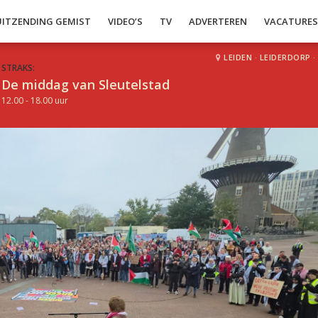
UITZENDING GEMIST
VIDEO’S
TV
ADVERTEREN
VACATURE
LEIDEN
·
LEIDERDORP
·
STRAKS:
De middag van Sleutelstad
12.00 - 18.00 uur