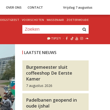
S
OVER ONS
CONTACT
Vrijdag 7 augustus
OEGSTGEEST
·
VOORSCHOTEN
·
WASSENAAR
·
ZOETERWOUDE
TIPS?!
·
Je luistert nu naar
uur 1 van 0
LAATSTE NIEUWS
«
Vorig uur
Volgend uur
»
Burgemeester sluit
coffeeshop De Eerste
Kamer
7 augustus 2026
Padelbanen geopend in
oude ijshal