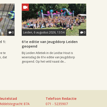
0
Leiden, 6 augustus 2026, 13:54
0
l 1:
61e editie van Jeugddorp Leiden
geopend
ee te
Bij Leiden Atletiek in de Leidse Hout is
e, dat
woensdag de 61e editie van Jeugddorp
geopend. Op het veld naast de...
leutelstad
Telefoon Redactie
iddelstegracht 87A
071 - 5235907