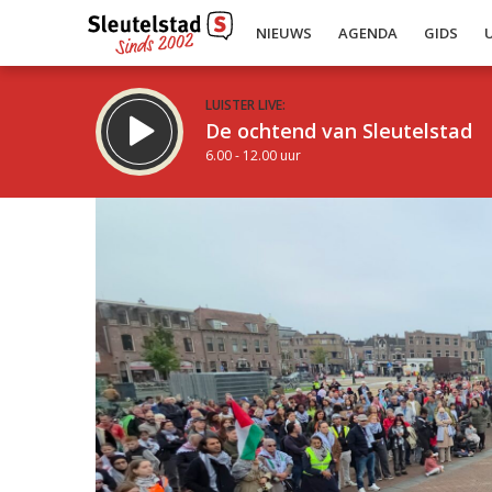
NIEUWS
AGENDA
GIDS
LUISTER LIVE:
De ochtend van Sleutelstad
6.00 - 12.00 uur
Inklappen