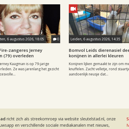
en, 6 augustus 2026, 18:05
0
Leiden, 6 augustus 2026, 14:35
Fire-zangeres Jerney
Bomvol Leids dierenasiel dee
 (79) overleden
konijnen in allerlei kleuren
erney Kaagman is op 79-jarige
Konijnen lijken gemaakt te zijn om m
erleden. Ze was jarenlang het gezicht
knuffelen. Zacht velletje, rond staartj
esvolle...
aandoenlijk neusje dat...
tad
richt zich als streekomroep via website sleutelstad.nl, onze
S
euwsapp en verschillende sociale mediakanalen met nieuws,
M