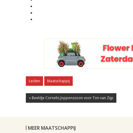
Leiden
Maatschappij
« Beeldje Cornelis Joppenszoon voor Ton van Zijp
MEER MAATSCHAPPIJ