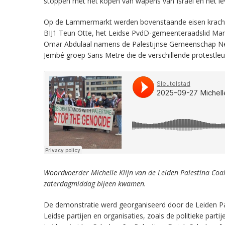
stoppen met het kopen van wapens van Israël en het lev
Op de Lammermarkt werden bovenstaande eisen kracht
BIJ1 Teun Otte, het Leidse PvdD-gemeenteraadslid Mart
Omar Abdulaal namens de Palestijnse Gemeenschap Ned
Jembé groep Sans Metre die de verschillende protestle
Woordvoerder Michelle Klijn van de Leiden Palestina Coali
zaterdagmiddag bijeen kwamen.
De demonstratie werd georganiseerd door de Leiden Pale
Leidse partijen en organisaties, zoals de politieke parti