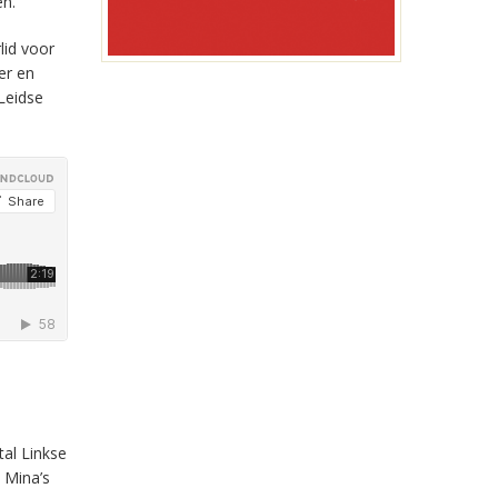
en.
id voor
er en
Leidse
tal Linkse
e Mina’s