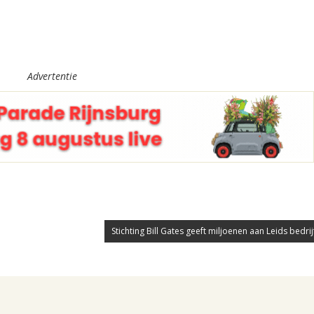
Advertentie
Stichting Bill Gates geeft miljoenen aan Leids bedrijf