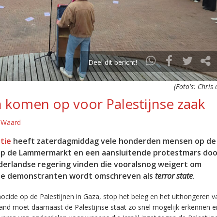
Deel dit bericht!
(Foto's: Chris
komen op voor Palestijnse zaak
e Waard
itie
heeft zaterdagmiddag vele honderden mensen op de
e op de Lammermarkt en een aansluitende protestmars doo
derlandse regering vinden die vooralsnog weigert om
 de demonstranten wordt omschreven als
terror state
.
ocide op de Palestijnen in Gaza, stop het beleg en het uithongeren v
rland moet daarnaast de Palestijnse staat zo snel mogelijk erkennen e