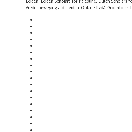
Leiden, Leiden Scholars for Palestine, Dutch Scholars 
Vredesbeweging afd. Leiden. Ook de PvdA-GroenLinks Lei