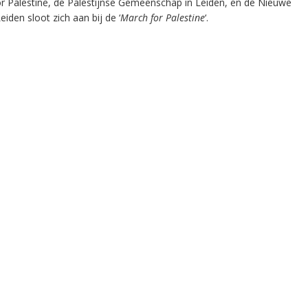
for Palestine, de Palestijnse Gemeenschap in Leiden, en de Nieuwe
den sloot zich aan bij de ‘
March for Palestine
‘.