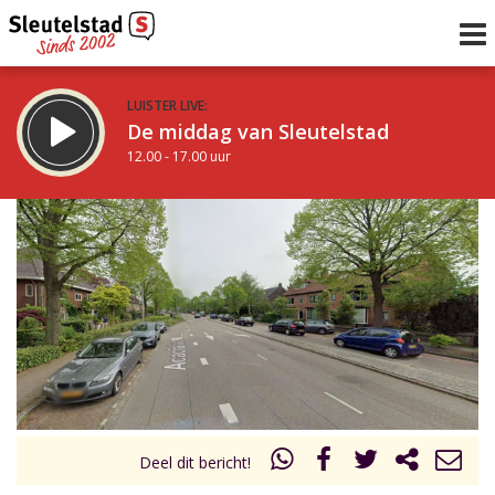
LUISTER LIVE:
De middag van Sleutelstad
12.00 - 17.00 uur
STRAKS:
Sleutelstad 30
17.00 - 19.00 uur
uur 1 van 0
Vorig uur
Volgend uur
Inklappen
Deel dit bericht!