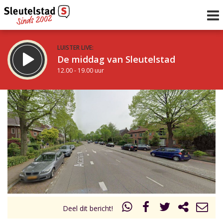
LUISTER LIVE:
De middag van Sleutelstad
12.00 - 19.00 uur
STRAKS:
De avond van Sleutelstad
19.00 - 22.00 uur
uur 1 van 0
Vorig uur
Volgend uur
Inklappen
Deel dit bericht!