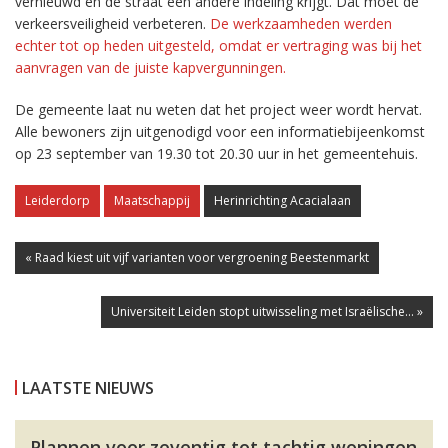
vernieuwd en de straat een andere indeling krijgt. Dat moet de
verkeersveiligheid verbeteren.
De werkzaamheden werden
echter tot op heden uitgesteld, omdat er vertraging was bij het
aanvragen van de juiste kapvergunningen.
De gemeente laat nu weten dat het project weer wordt hervat.
Alle bewoners zijn uitgenodigd voor een informatiebijeenkomst
op 23 september van 19.30 tot 20.30 uur in het gemeentehuis.
Leiderdorp
Maatschappij
Herinrichting Acacialaan
« Raad kiest uit vijf varianten voor vergroening Beestenmarkt
Universiteit Leiden stopt uitwisseling met Israëlische... »
LAATSTE NIEUWS
Plannen voor zeventig tot tachtig woningen