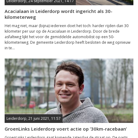
Leiderdorp, 24 september 2021, 14:17
Acacialaan in Leiderdorp wordt ingericht als 30-
kilometerweg
Het mag niet, maar (bijna) iedereen doet het toch: harder rijden dan 30
kilometer per uur op de Acacialaan in Leiderdorp. Door de brede
asfaltweg lijkt het voor de gemiddelde automobilist op een 50-
kilometerweg. De gemeente Leiderdorp heeft besloten de weg opnieuw
in te...
Leiderdorp, 21 juni 2021, 11:57
GroenLinks Leiderdorp voert actie op ’30km-racebaan’
GroenLinks Leiderdorp gaat komende zaterdag de straat op. De partij