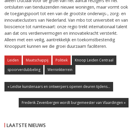
alleen cruciaal voor de groei van het aantal reizigers en het
ontsluiten van tienduizenden nieuwe woningen, maar vormt ook
de toegangspoort tot een van de grootste onderwijs-, zorg- en
innovatieclusters van Nederland. Van mbo tot universiteit en van
bioscience tot ruimtevaart: onze regio trekt internationaal talent
aan dat ons verdienvermogen en innovatiekracht versterkt.
Alleen met een veilig, aantrekkelijk en toekomstbestendig
Knooppunt kunnen we die groei duurzaam faciliteren.
Leiden
Maatschappij
Politiek
Knoop Leiden Centraal
spoorverdubbeling
Werninkterrein
« Leidse kunstenaars en ontwerpers openen deuren tijdens...
Frederik Zevenbergen wordt burgemeester van Vlaardingen »
LAATSTE NIEUWS