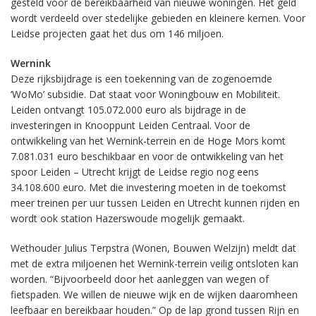
gesteld voor de bereikbaarheid van nieuwe woningen. Het geld
wordt verdeeld over stedelijke gebieden en kleinere kernen. Voor
Leidse projecten gaat het dus om 146 miljoen.
Wernink
Deze rijksbijdrage is een toekenning van de zogenoemde
‘WoMo’ subsidie. Dat staat voor Woningbouw en Mobiliteit.
Leiden ontvangt 105.072.000 euro als bijdrage in de
investeringen in Knooppunt Leiden Centraal. Voor de
ontwikkeling van het Wernink-terrein en de Hoge Mors komt
7.081.031 euro beschikbaar en voor de ontwikkeling van het
spoor Leiden – Utrecht krijgt de Leidse regio nog eens
34.108.600 euro. Met die investering moeten in de toekomst
meer treinen per uur tussen Leiden en Utrecht kunnen rijden en
wordt ook station Hazerswoude mogelijk gemaakt.
Wethouder Julius Terpstra (Wonen, Bouwen Welzijn) meldt dat
met de extra miljoenen het Wernink-terrein veilig ontsloten kan
worden. “Bijvoorbeeld door het aanleggen van wegen of
fietspaden. We willen de nieuwe wijk en de wijken daaromheen
leefbaar en bereikbaar houden.” Op de lap grond tussen Rijn en