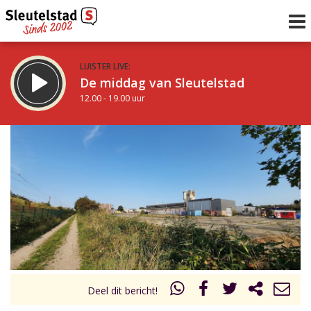
LUISTER LIVE:
De middag van Sleutelstad
12.00 - 19.00 uur
STRAKS:
De avond van Sleutelstad
19.00 - 22.00 uur
uur 1 van 0
Vorig uur
Volgend uur
Inklappen
Deel dit bericht!