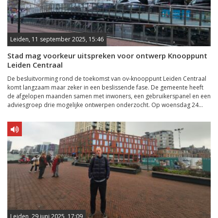
Leiden, 11 september 2025, 15:46
Stad mag voorkeur uitspreken voor ontwerp Knooppunt
Leiden Centraal
De besluitvorming rond de toekomst van ov-knooppunt Leiden Centraal
komt langzaam maar zeker in een beslissende fase. De gemeente heeft
de afgelopen maanden samen met inwoners, een gebruikerspanel en een
adviesgroep drie mogelijke ontwerpen onderzocht. Op woensdag 24...
Leiden, 29 juni 2025, 17:09