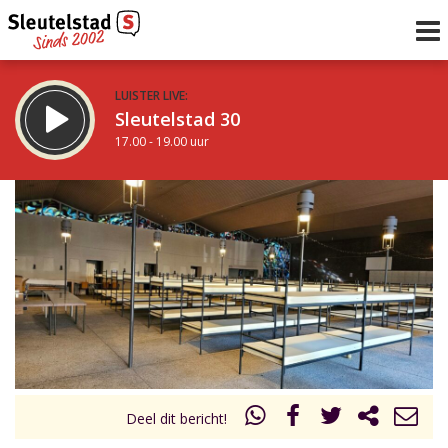
LUISTER LIVE:
Sleutelstad 30
17.00 - 19.00 uur
STRAKS:
De avond van Sleutelstad
19.00 - 0.00 uur
uur 1 van 0
Vorig uur
Volgend uur
Inklappen
Deel dit bericht!