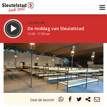
LUISTER LIVE:
De middag van Sleutelstad
12.00 - 17.00 uur
STRAKS:
Sleutelstad 30
17.00 - 19.00 uur
uur 1 van 0
Vorig uur
Volgend uur
Inklappen
Deel dit bericht!