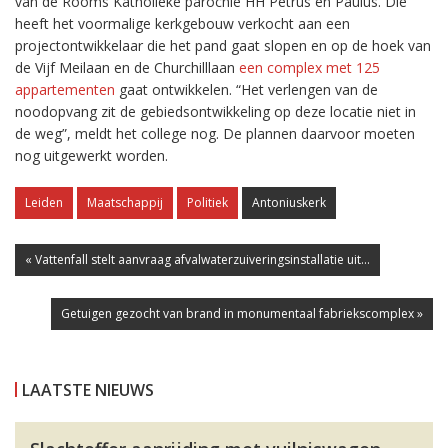
van de Rooms Katholieke parochie HH Petrus en Paulus. Die
heeft het voormalige kerkgebouw verkocht aan een
projectontwikkelaar die het pand gaat slopen en op de hoek van
de Vijf Meilaan en de Churchilllaan
een complex met 125
appartementen
gaat ontwikkelen. “Het verlengen van de
noodopvang zit de gebiedsontwikkeling op deze locatie niet in
de weg”, meldt het college nog. De plannen daarvoor moeten
nog uitgewerkt worden.
Leiden
Maatschappij
Politiek
Antoniuskerk
« Vattenfall stelt aanvraag afvalwaterzuiveringsinstallatie uit...
Getuigen gezocht van brand in monumentaal fabriekscomplex »
LAATSTE NIEUWS