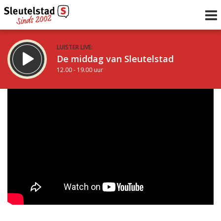
LUISTER LIVE:
De middag van Sleutelstad
12.00 - 19.00 uur
STRAKS:
De avond van Sleutelstad
19.00 - 22.00 uur
uur 1 van 0
Vorig uur
Volgend uur
Inklappen