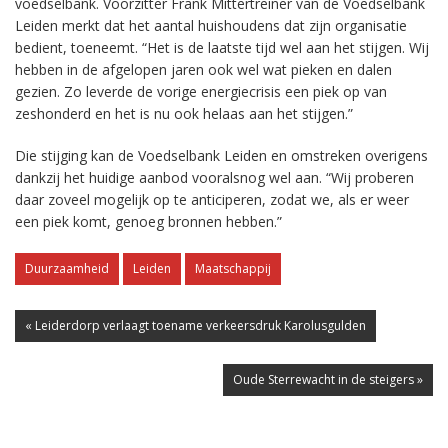
voedselbank. Voorzitter Frank Mittertreiner van de Voedselbank
Leiden merkt dat het aantal huishoudens dat zijn organisatie
bedient, toeneemt. “Het is de laatste tijd wel aan het stijgen. Wij
hebben in de afgelopen jaren ook wel wat pieken en dalen
gezien. Zo leverde de vorige energiecrisis een piek op van
zeshonderd en het is nu ook helaas aan het stijgen.”
Die stijging kan de Voedselbank Leiden en omstreken overigens
dankzij het huidige aanbod vooralsnog wel aan. “Wij proberen
daar zoveel mogelijk op te anticiperen, zodat we, als er weer
een piek komt, genoeg bronnen hebben.”
Duurzaamheid
Leiden
Maatschappij
« Leiderdorp verlaagt toename verkeersdruk Karolusgulden
Oude Sterrewacht in de steigers »