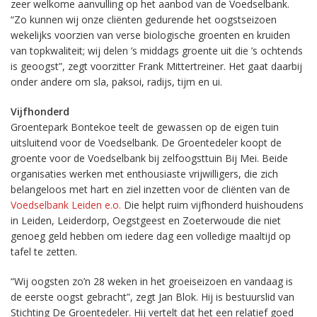
zeer welkome aanvulling op het aanbod van de Voedselbank.
“Zo kunnen wij onze cliënten gedurende het oogstseizoen
wekelijks voorzien van verse biologische groenten en kruiden
van topkwaliteit; wij delen ’s middags groente uit die ’s ochtends
is geoogst”, zegt voorzitter Frank Mittertreiner. Het gaat daarbij
onder andere om sla, paksoi, radijs, tijm en ui.
Vijfhonderd
Groentepark Bontekoe teelt de gewassen op de eigen tuin
uitsluitend voor de Voedselbank. De Groentedeler koopt de
groente voor de Voedselbank bij zelfoogsttuin Bij Mei. Beide
organisaties werken met enthousiaste vrijwilligers, die zich
belangeloos met hart en ziel inzetten voor de cliënten van de
Voedselbank Leiden e.o.
Die helpt ruim vijfhonderd huishoudens
in Leiden, Leiderdorp, Oegstgeest en Zoeterwoude die niet
genoeg geld hebben om iedere dag een volledige maaltijd op
tafel te zetten.
“Wij oogsten zo’n 28 weken in het groeiseizoen en vandaag is
de eerste oogst gebracht”, zegt Jan Blok. Hij is bestuurslid van
Stichting De Groentedeler. Hij vertelt dat het een relatief goed