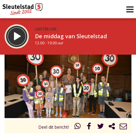
LUISTER LIVE:
De middag van Sleutelstad
12.00 - 19.00 uur
STRAKS:
De avond van Sleutelstad
19.00 - 22.00 uur
uur 1 van 0
Vorig uur
Volgend uur
Inklappen
Deel dit bericht!