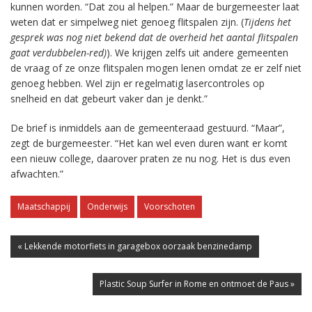
kunnen worden. “Dat zou al helpen.” Maar de burgemeester laat
weten dat er simpelweg niet genoeg flitspalen zijn. (
Tijdens het
gesprek was nog niet bekend dat de overheid het aantal flitspalen
gaat verdubbelen-red)
). We krijgen zelfs uit andere gemeenten
de vraag of ze onze flitspalen mogen lenen omdat ze er zelf niet
genoeg hebben. Wel zijn er regelmatig lasercontroles op
snelheid en dat gebeurt vaker dan je denkt.”
De brief is inmiddels aan de gemeenteraad gestuurd. “Maar”,
zegt de burgemeester. “Het kan wel even duren want er komt
een nieuw college, daarover praten ze nu nog. Het is dus even
afwachten.”
Maatschappij
Onderwijs
Voorschoten
« Lekkende motorfiets in garagebox oorzaak benzinedamp
Plastic Soup Surfer in Rome en ontmoet de Paus »