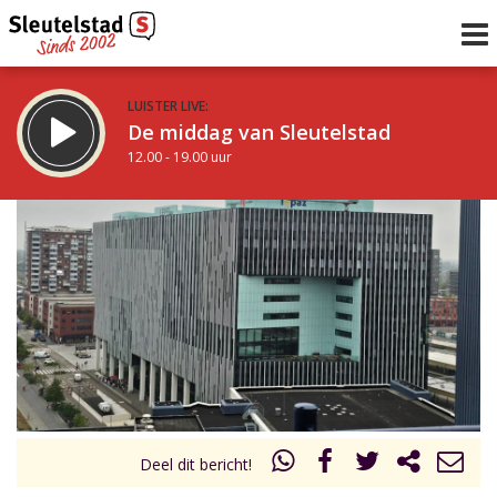
LUISTER LIVE:
De middag van Sleutelstad
12.00 - 19.00 uur
STRAKS:
De avond van Sleutelstad
19.00 - 22.00 uur
uur 1 van 0
Vorig uur
Volgend uur
Inklappen
Deel dit bericht!