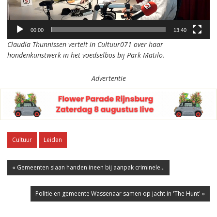
00:00
13:40
Claudia Thunnissen vertelt in Cultuur071 over haar
hondenkunstwerk in het voedselbos bij Park Matilo.
Advertentie
Cultuur
Leiden
« Gemeenten slaan handen ineen bij aanpak criminele...
Politie en gemeente Wassenaar samen op jacht in 'The Hunt' »