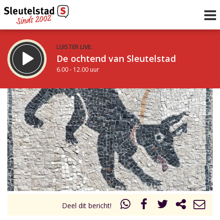
LUISTER LIVE:
De ochtend van Sleutelstad
6.00 - 12.00 uur
STRAKS:
De middag van Sleutelstad
12.00 - 18.00 uur
uur 1 van 0
Vorig uur
Volgend uur
Inklappen
Deel dit bericht!