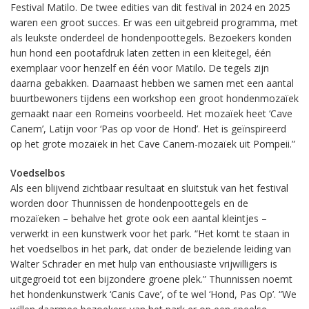
Festival Matilo. De twee edities van dit festival in 2024 en 2025
waren een groot succes. Er was een uitgebreid programma, met
als leukste onderdeel de hondenpoottegels. Bezoekers konden
hun hond een pootafdruk laten zetten in een kleitegel, één
exemplaar voor henzelf en één voor Matilo. De tegels zijn
daarna gebakken. Daarnaast hebben we samen met een aantal
buurtbewoners tijdens een workshop een groot hondenmozaïek
gemaakt naar een Romeins voorbeeld. Het mozaïek heet ‘Cave
Canem’, Latijn voor ‘Pas op voor de Hond’. Het is geïnspireerd
op het grote mozaïek in het Cave Canem-mozaïek uit Pompeii.”
Voedselbos
Als een blijvend zichtbaar resultaat en sluitstuk van het festival
worden door Thunnissen de hondenpoottegels en de
mozaïeken – behalve het grote ook een aantal kleintjes –
verwerkt in een kunstwerk voor het park. “Het komt te staan in
het voedselbos in het park, dat onder de bezielende leiding van
Walter Schrader en met hulp van enthousiaste vrijwilligers is
uitgegroeid tot een bijzondere groene plek.” Thunnissen noemt
het hondenkunstwerk ‘Canis Cave’, of te wel ‘Hond, Pas Op’. “We