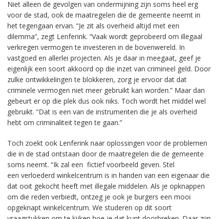
Niet alleen de gevolgen van ondermijning zijn soms heel erg
voor de stad, ook de maatregelen die de gemeente neemt in
het tegengaan ervan. “Je zit als overheid altijd met een
dilemma”, zegt Lenferink. “Vaak wordt geprobeerd om illegaal
verkregen vermogen te investeren in de bovenwereld. In
vastgoed en allerlei projecten. Als je daar in meegaat, geef je
eigenlijk een soort akkoord op die inzet van crimineel geld. Door
zulke ontwikkelingen te blokkeren, zorg je ervoor dat dat
criminele vermogen niet meer gebruikt kan worden.” Maar dan
gebeurt er op die plek dus ook niks. Toch wordt het middel wel
gebruikt. “Dat is een van de instrumenten die je als overheid
hebt om criminaliteit tegen te gaan.”
Toch zoekt ook Lenferink naar oplossingen voor de problemen
die in de stad ontstaan door de maatregelen die de gemeente
soms neemt. “Ik zal een fictief voorbeeld geven. Stel
een verloederd winkelcentrum is in handen van een eigenaar die
dat ooit gekocht heeft met illegale middelen. Als je opknappen
om die reden verbiedt, ontzeg je ook je burgers een mooi
opgeknapt winkelcentrum. We studeren op dit soort
vraagstukken om te kijken hoe je dat kunt doorbreken. Daar zijn