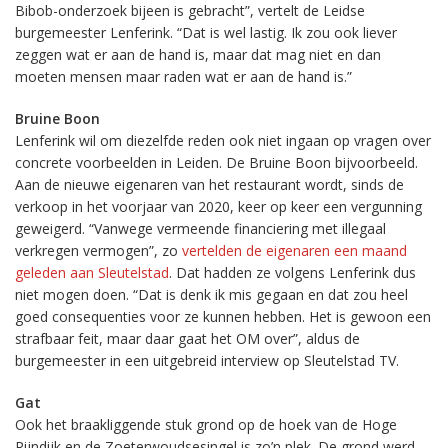
Bibob-onderzoek bijeen is gebracht”, vertelt de Leidse
burgemeester Lenferink. “Dat is wel lastig. Ik zou ook liever
zeggen wat er aan de hand is, maar dat mag niet en dan
moeten mensen maar raden wat er aan de hand is.”
Bruine Boon
Lenferink wil om diezelfde reden ook niet ingaan op vragen over
concrete voorbeelden in Leiden. De Bruine Boon bijvoorbeeld.
Aan de nieuwe eigenaren van het restaurant wordt, sinds de
verkoop in het voorjaar van 2020, keer op keer een vergunning
geweigerd. “Vanwege vermeende financiering met illegaal
verkregen vermogen”, zo
vertelden de eigenaren een maand
geleden aan Sleutelstad
. Dat hadden ze volgens Lenferink dus
niet mogen doen. “Dat is denk ik mis gegaan en dat zou heel
goed consequenties voor ze kunnen hebben. Het is gewoon een
strafbaar feit, maar daar gaat het OM over”, aldus de
burgemeester in een uitgebreid interview op Sleutelstad TV.
Gat
Ook het braakliggende stuk grond op de hoek van de Hoge
Rijndijk en de Zoeterwoudsesingel is zo’n plek. De grond werd