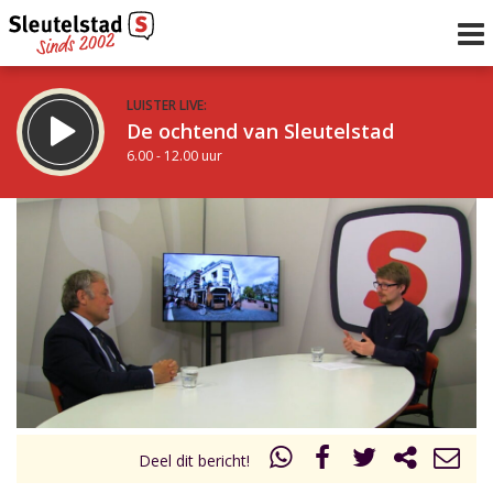
LUISTER LIVE:
De ochtend van Sleutelstad
6.00 - 12.00 uur
STRAKS:
De middag van Sleutelstad
12.00 - 18.00 uur
uur 1 van 0
Vorig uur
Volgend uur
Inklappen
Deel dit bericht!