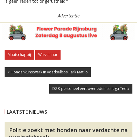
is geen reden tot ongerustheid.”
Advertentie
Maatschappij
Wassenaar
« Hondenkunstwerk in voedselbos Park Matilo
DZB-personeel eert overleden collega Ted »
LAATSTE NIEUWS
Politie zoekt met honden naar verdachte na