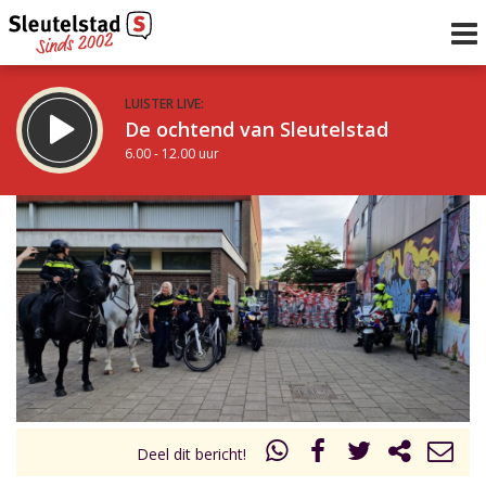
LUISTER LIVE:
De ochtend van Sleutelstad
6.00 - 12.00 uur
STRAKS:
De middag van Sleutelstad
12.00 - 17.00 uur
uur 1 van 0
Vorig uur
Volgend uur
Inklappen
Deel dit bericht!