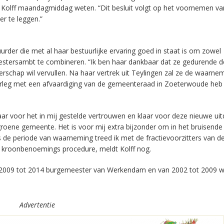
Kolff maandagmiddag weten. “Dit besluit volgt op het voornemen va
r te leggen.”
urder die met al haar bestuurlijke ervaring goed in staat is om zowel
eestersambt te combineren. “Ik ben haar dankbaar dat ze gedurende 
chap wil vervullen. Na haar vertrek uit Teylingen zal ze de waarnem
rleg met een afvaardiging van de gemeenteraad in Zoeterwoude heb 
kbaar voor het in mij gestelde vertrouwen en klaar voor deze nieuwe uit
groene gemeente. Het is voor mij extra bijzonder om in het bruisende
 de periode van waarneming treed ik met de fractievoorzitters van de
 kroonbenoemings procedure, meldt Kolff nog.
 2009 tot 2014 burgemeester van Werkendam en van 2002 tot 2009 
Advertentie