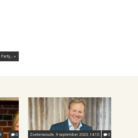
artij... »
3
0
Zoeterwoude, 9 september 2020, 14:10
0