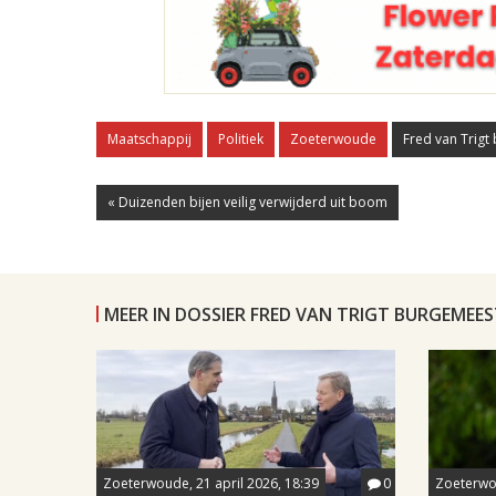
Maatschappij
Politiek
Zoeterwoude
Fred van Trig
« Duizenden bijen veilig verwijderd uit boom
MEER IN DOSSIER FRED VAN TRIGT BURGEME
Zoeterwoude, 21 april 2026, 18:39
0
Zoeterwo