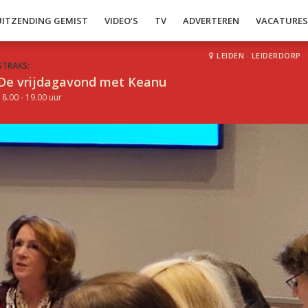
UITZENDING GEMIST
VIDEO’S
TV
ADVERTEREN
VACATURE
LEIDEN
·
LEIDERDORP
·
STRAKS:
De vrijdagavond met Keanu
18.00 - 19.00 uur