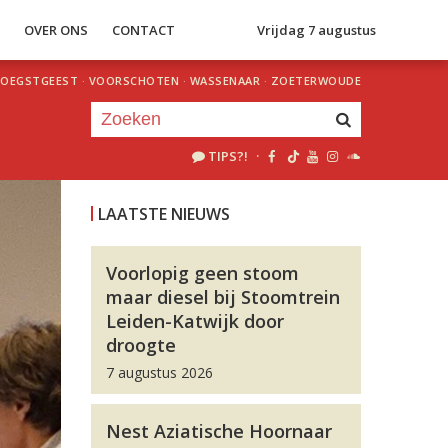
S
OVER ONS
CONTACT
Vrijdag 7 augustus
OEGSTGEEST
·
VOORSCHOTEN
·
WASSENAAR
·
ZOETERWOUDE
TIPS?!
·
Je luistert nu naar
uur 1 van 0
LAATSTE NIEUWS
«
Vorig uur
Volgend uur
»
Voorlopig geen stoom
maar diesel bij Stoomtrein
Leiden-Katwijk door
droogte
7 augustus 2026
Nest Aziatische Hoornaar