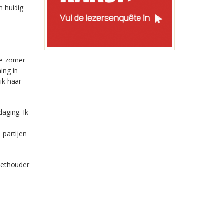
n huidig
de zomer
ing in
ik haar
daging. Ik
 partijen
wethouder