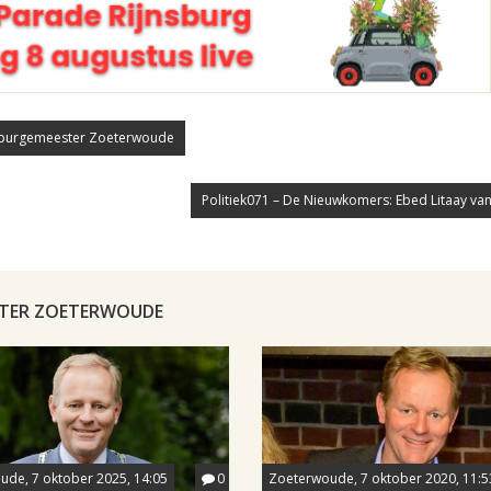
t burgemeester Zoeterwoude
Politiek071 – De Nieuwkomers: Ebed Litaay van P
ESTER ZOETERWOUDE
ude, 7 oktober 2025, 14:05
0
Zoeterwoude, 7 oktober 2020, 11:5