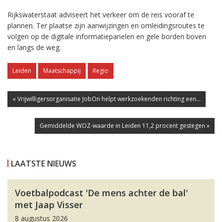
Rijkswaterstaat adviseert het verkeer om de reis vooraf te
plannen. Ter plaatse zijn aanwijzingen en omleidingsroutes te
volgen op de digitale informatiepanelen en gele borden boven
en langs de weg.
Leiden
Maatschappij
Regio
« Vrijwilligersorganisatie JobOn helpt werkzoekenden richting een...
Gemiddelde WOZ-waarde in Leiden 11,2 procent gestegen »
LAATSTE NIEUWS
Voetbalpodcast 'De mens achter de bal'
met Jaap Visser
8 augustus 2026