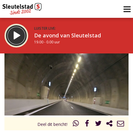
LUISTER LIVE:
De avond van Sleutelstad
19.00 - 0.00 uur
STRAKS:
De nacht van Sleutelstad
0.00 - 6.00 uur
uur 1 van 0
Vorig uur
Volgend uur
Inklappen
Deel dit bericht!