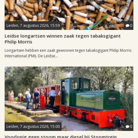
Leiden, 7 augustus 2026, 15:59
0
Leidse longartsen winnen zaak tegen tabaksgigant
Philip Morris
Longartsen hebben een zaak gewonnen tegen tabaksgigant Philip Morris
International (PMI). De Leidse...
Leiden, 7 augustus 2026, 15:00
0
Voorlopig geen stoom maar diesel bij Stoomtrein