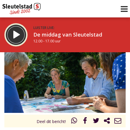
LUISTER LIVE:
De middag van Sleutelstad
12.00 - 17.00 uur
STRAKS:
Sleutelstad 30
17.00 - 19.00 uur
uur 1 van 0
Vorig uur
Volgend uur
Inklappen
Deel dit bericht!