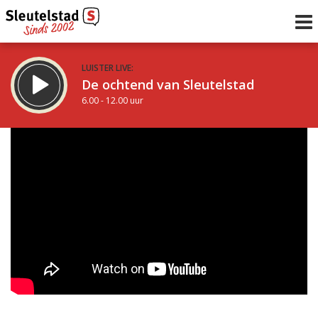
LUISTER LIVE:
De ochtend van Sleutelstad
6.00 - 12.00 uur
STRAKS:
De middag van Sleutelstad
12.00 - 19.00 uur
uur 1 van 0
Vorig uur
Volgend uur
Inklappen