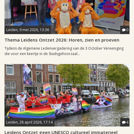
Leiden, 9 mei 2026, 13:36
0
Thema Leidens Ontzet 2026: Horen, zien en proeven
Tijdens de Algemene Ledenvergadering van de 3 October Vereeniging
die voor een keertje in de Stadsgehoorzaal...
Leiden, 28 april 2026, 17:14
4
Leidens Ontzet geen UNESCO cultureel immaterieel