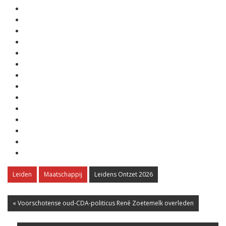
Leiden
Maatschappij
Leidens Ontzet 2026
« Voorschotense oud-CDA-politicus René Zoetemelk overleden