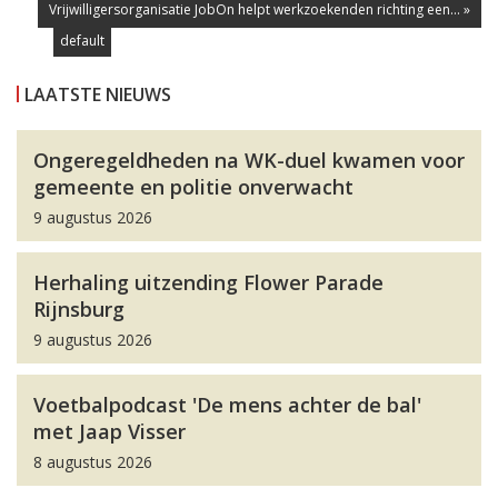
Vrijwilligersorganisatie JobOn helpt werkzoekenden richting een... »
default
default
default
default
default
default
default
default
default
default
default
LAATSTE NIEUWS
Ongeregeldheden na WK-duel kwamen voor
gemeente en politie onverwacht
9 augustus 2026
Herhaling uitzending Flower Parade
Rijnsburg
9 augustus 2026
Voetbalpodcast 'De mens achter de bal'
met Jaap Visser
8 augustus 2026