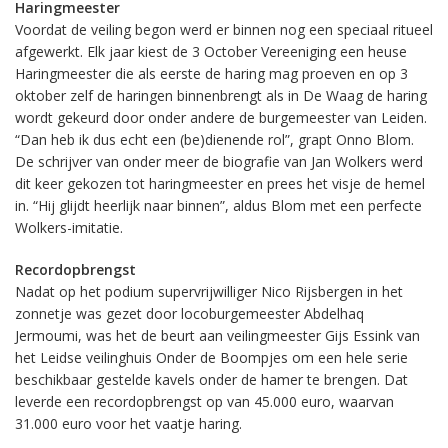
Haringmeester
Voordat de veiling begon werd er binnen nog een speciaal ritueel
afgewerkt. Elk jaar kiest de 3 October Vereeniging een heuse
Haringmeester die als eerste de haring mag proeven en op 3
oktober zelf de haringen binnenbrengt als in De Waag de haring
wordt gekeurd door onder andere de burgemeester van Leiden.
“Dan heb ik dus echt een (be)dienende rol”, grapt Onno Blom.
De schrijver van onder meer de biografie van Jan Wolkers werd
dit keer gekozen tot haringmeester en prees het visje de hemel
in. “Hij glijdt heerlijk naar binnen”, aldus Blom met een perfecte
Wolkers-imitatie.
Recordopbrengst
Nadat op het podium supervrijwilliger Nico Rijsbergen in het
zonnetje was gezet door locoburgemeester Abdelhaq
Jermoumi, was het de beurt aan veilingmeester Gijs Essink van
het Leidse veilinghuis Onder de Boompjes om een hele serie
beschikbaar gestelde kavels onder de hamer te brengen. Dat
leverde een recordopbrengst op van 45.000 euro, waarvan
31.000 euro voor het vaatje haring.