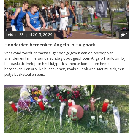
Leiden, 23 april 2015, 20:29
0
Honderden herdenken Angelo in Huigpark
Vanavond wordt er massaal gehoor gegeven aan de oproep van
vrienden en familie van de zondag doodgeschoten Angelo Frank, om bij
het basketbalveldje in het Huigpark samen te komen om hem te
herdenken. Een vrolijke bijeenkomst, zoals hij ook was. Met muziek, een
potje basketbal en een...