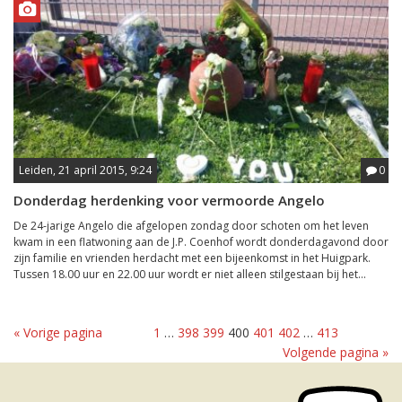
Leiden, 21 april 2015, 9:24
0
Donderdag herdenking voor vermoorde Angelo
De 24-jarige Angelo die afgelopen zondag door schoten om het leven
kwam in een flatwoning aan de J.P. Coenhof wordt donderdagavond door
zijn familie en vrienden herdacht met een bijeenkomst in het Huigpark.
Tussen 18.00 uur en 22.00 uur wordt er niet alleen stilgestaan bij het...
« Vorige pagina
1
…
398
399
400
401
402
…
413
Volgende pagina »