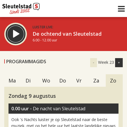
LUISTER LIVE:
De ochtend van Sleutelstad
6.00 - 12.00 uur
STRAKS:
De middag van Sleutelstad
PROGRAMMAGIDS
Week 23
-
+
12.00 - 19.00 uur
uur 1 van 0
Vorig uur
Volgend uur
Ma
Di
Wo
Do
Vr
Za
Zo
Inklappen
Zondag 9 augustus
0.00 uur -
De nacht van Sleutelstad
Ook 's Nachts luister je op Sleutelstad naar de beste
muziek, met op het hele uur het laatste landelijke nieuws