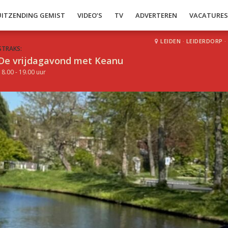
UITZENDING GEMIST
VIDEO’S
TV
ADVERTEREN
VACATURE
LEIDEN
·
LEIDERDORP
·
STRAKS:
De vrijdagavond met Keanu
18.00 - 19.00 uur