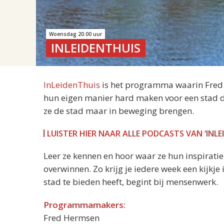
Woensdag 20.00 uur
INLEIDENTHUIS
InLeidenThuis
is het programma waarin Fred H
hun eigen manier hard maken voor een stad die
ze de stad maar in beweging brengen.
LUISTER HIER NAAR ALLE PODCASTS VAN ‘INLE
Leer ze kennen en hoor waar ze hun inspirati
overwinnen. Zo krijg je iedere week een kijkje
stad te bieden heeft, begint bij mensenwerk.
Programmamakers:
Fred Hermsen