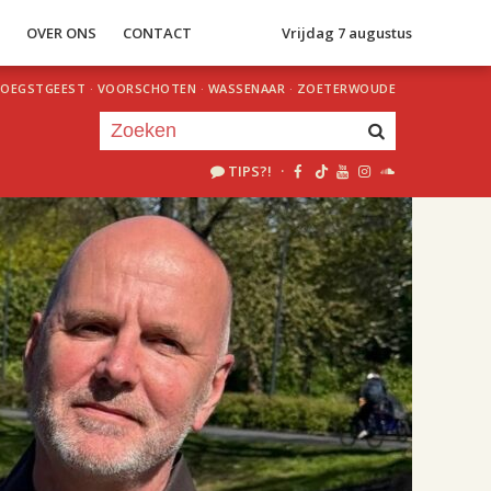
S
OVER ONS
CONTACT
Vrijdag 7 augustus
OEGSTGEEST
·
VOORSCHOTEN
·
WASSENAAR
·
ZOETERWOUDE
TIPS?!
·
Je luistert nu naar
uur 1 van 1
«
Vorig uur
Volgend uur
»
21.00