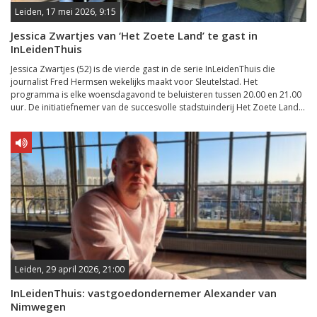
Leiden, 17 mei 2026, 9:15
Jessica Zwartjes van ‘Het Zoete Land’ te gast in
InLeidenThuis
Jessica Zwartjes (52) is de vierde gast in de serie InLeidenThuis die
journalist Fred Hermsen wekelijks maakt voor Sleutelstad. Het
programma is elke woensdagavond te beluisteren tussen 20.00 en 21.00
uur. De initiatiefnemer van de succesvolle stadstuinderij Het Zoete Land...
Leiden, 29 april 2026, 21:00
InLeidenThuis: vastgoedondernemer Alexander van
Nimwegen