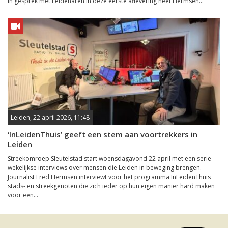
in gesprek met Leidenaren In deze eerste aflevering heet Hermsen...
Leiden, 22 april 2026, 11:48
‘InLeidenThuis’ geeft een stem aan voortrekkers in
Leiden
Streekomroep Sleutelstad start woensdagavond 22 april met een serie
wekelijkse interviews over mensen die Leiden in beweging brengen.
Journalist Fred Hermsen interviewt voor het programma InLeidenThuis
stads- en streekgenoten die zich ieder op hun eigen manier hard maken
voor een...