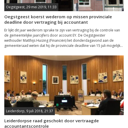
Oegstgeest, 29 mei 2019, 11:33
Oegstgeest koerst wederom op missen provinciale
deadline door vertraging bij accountant
Er lijkt dit jaar wederom sprake te zijn van vertraging bij de controle van
de gemeentelijke jaarcijfers door account EY. De Oegstgeester
wethouder Matthijs Huizing (Financiën) liet donderdagavond aan de
gemeenteraad weten dat hij de provinciale deadline van 15 juli mogelijk...
Leiderdorp, 9 juli 2018, 21:37
Leiderdorpse raad geschokt door vertraagde
accountantscontrole