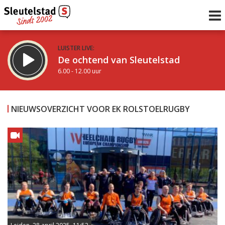
LUISTER LIVE:
De ochtend van Sleutelstad
6.00 - 12.00 uur
STRAKS:
De middag van Sleutelstad
NIEUWSOVERZICHT VOOR EK ROLSTOELRUGBY
12.00 - 18.00 uur
uur 1 van 0
Vorig uur
Volgend uur
Inklappen