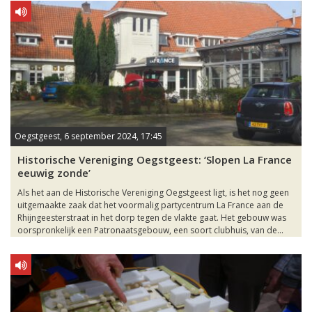
Oegstgeest, 6 september 2024, 17:45
Historische Vereniging Oegstgeest: ‘Slopen La France
eeuwig zonde’
Als het aan de Historische Vereniging Oegstgeest ligt, is het nog geen
uitgemaakte zaak dat het voormalig partycentrum La France aan de
Rhijngeesterstraat in het dorp tegen de vlakte gaat. Het gebouw was
oorspronkelijk een Patronaatsgebouw, een soort clubhuis, van de...