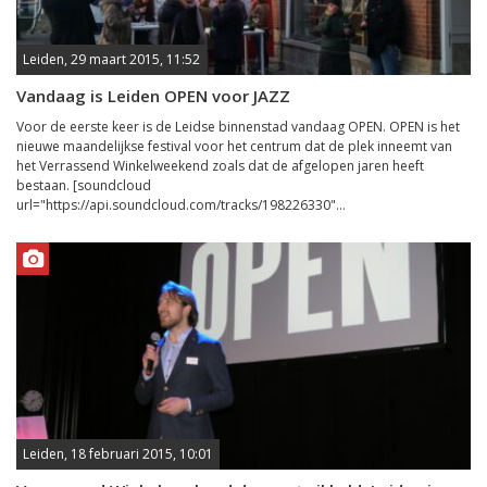
Leiden, 29 maart 2015, 11:52
Vandaag is Leiden OPEN voor JAZZ
Voor de eerste keer is de Leidse binnenstad vandaag OPEN. OPEN is het
nieuwe maandelijkse festival voor het centrum dat de plek inneemt van
het Verrassend Winkelweekend zoals dat de afgelopen jaren heeft
bestaan. [soundcloud
url="https://api.soundcloud.com/tracks/198226330"...
Leiden, 18 februari 2015, 10:01