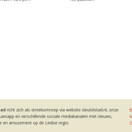
tad
richt zich als streekomroep via website sleutelstad.nl, onze
S
euwsapp en verschillende sociale mediakanalen met nieuws,
M
ie en amusement op de Leidse regio.
2