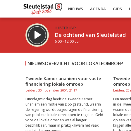
NIEUWS
AGENDA
GIDS
LUISTER LIVE:
De ochtend van Sleutelstad
6.00 - 12.00 uur
NIEUWSOVERZICHT VOOR LOKALEOMROEP
Tweede Kamer unaniem voor vaste
Tweede 
financiering lokale omroep
omroep 
Inklappen
Leiden, 30 november 2004, 21:17
Leiden, 23
Dinsdagmiddag heeft de Tweede Kamer
Een meerd
unaniem een motie van D66 gesteund, waarin
in de Twe
de regering wordt opgedragen de financiering
waarin de
van publieke lokale omroepen te regelen. Geld
lokale omr
voor de lokale omroep was al langer
op een vas
beschikbaar, maar in praktijk kwam het vaak
krijgen al
niet bij die omroepen...
bedrag van