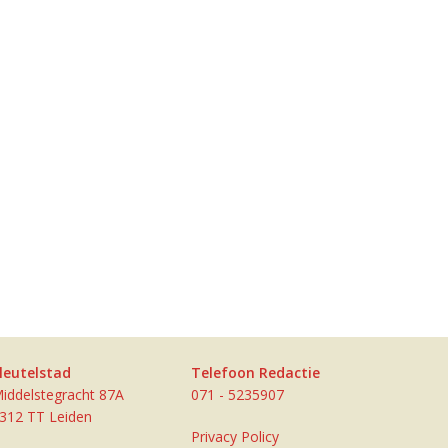
leutelstad
Telefoon Redactie
iddelstegracht 87A
071 - 5235907
312 TT Leiden
Privacy Policy