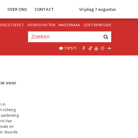
S
OVER ONS
CONTACT
Vrijdag 7 augustus
OEGSTGEEST
·
VOORSCHOTEN
·
WASSENAAR
·
ZOETERWOUDE
TIPS?!
·
Je luistert nu naar
uur 1 van 0
«
Vorig uur
Volgend uur
»
ie voor
 in
t richting
aanleiding
ris Van
onale en
r stuurde.