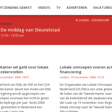
UITZENDING GEMIST
VIDEO’S
TV
ADVERTEREN
VACATURE
LEIDEN
·
LEIDERDORP
·
STRAKS:
De middag van Sleutelstad
12.00 - 18.00 uur
Kamer wil geld voor lokale
Lokale omroepen voeren act
zekerstellen
financiering
 november 2004, 18:47
Leiden, 19 november 2004, 15:53
erheid van D66, de VVD en het CDA
De Organisatie van Lokale Omroepen
ede Kamer steunt een motie van D66
Nederland (OLON) is een actie gestar
 regering wordt opgeroepen om
de leden van de Tweede Kamer naar 
oepen voortaan het recht te geven
van de beleidsbrief die staatssecreta
te bijdrage per jaar. Sinds 2000
der Laan op 15 november over Regi
le gemeenten in Nederland een
lokale omroep naar de Tweede Kame
 ruim 1 euro per...
Alle publieke...