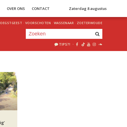
S
OVER ONS
CONTACT
Zaterdag 8 augustus
OEGSTGEEST
·
VOORSCHOTEN
·
WASSENAAR
·
ZOETERWOUDE
TIPS?!
·
Je luistert nu naar
uur 1 van 0
«
Vorig uur
Volgend uur
»
ig’