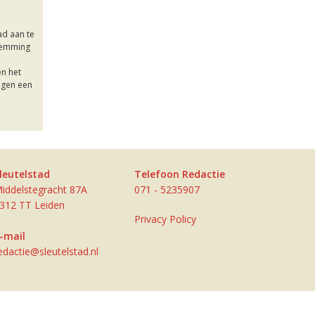
ad aan te
stemming
en het
jgen een
leutelstad
Telefoon Redactie
iddelstegracht 87A
071 - 5235907
312 TT Leiden
Privacy Policy
-mail
edactie@sleutelstad.nl