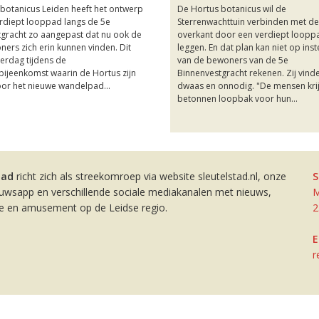
botanicus Leiden heeft het ontwerp
De Hortus botanicus wil de
rdiept looppad langs de 5e
Sterrenwachttuin verbinden met de
gracht zo aangepast dat nu ook de
overkant door een verdiept loopp
ers zich erin kunnen vinden. Dit
leggen. En dat plan kan niet op in
derdag tijdens de
van de bewoners van de 5e
bijeenkomst waarin de Hortus zijn
Binnenvestgracht rekenen. Zij vind
or het nieuwe wandelpad...
dwaas en onnodig. "De mensen kri
betonnen loopbak voor hun...
tad
richt zich als streekomroep via website sleutelstad.nl, onze
S
euwsapp en verschillende sociale mediakanalen met nieuws,
M
ie en amusement op de Leidse regio.
2
E
r