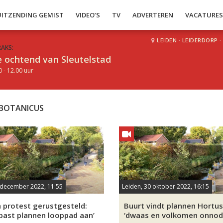
UITZENDING GEMIST
VIDEO’S
TV
ADVERTEREN
VACATURE
LEIDEN
·
LEIDERDORP
·
RAKS:
 ochtend van Sleutelstad
0 - 12.00 uur
BOTANICUS
 december 2022, 11:55
Leiden, 30 oktober 2022, 16:15
 protest gerustgesteld:
Buurt vindt plannen Hortus
past plannen looppad aan’
‘dwaas en volkomen onnod