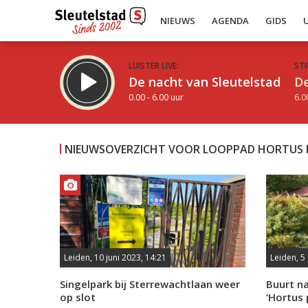
NIEUWS
AGENDA
GIDS
LUISTER LIVE:
ST
De nacht van Sleutelstad
De
0.00 - 6.00 uur
6.0
NIEUWSOVERZICHT VOOR LOOPPAD HORTUS 
Inklappen
Leiden, 10 juni 2023, 14:21
Leiden, 5
Singelpark bij Sterrewachtlaan weer
Buurt na
op slot
‘Hortus 