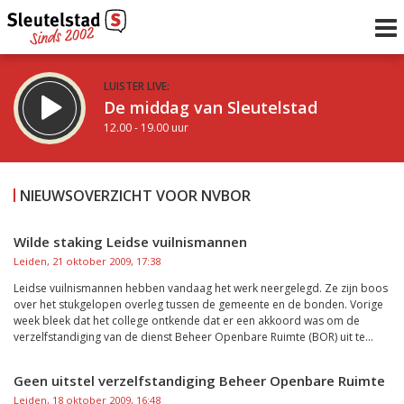
LUISTER LIVE:
De middag van Sleutelstad
12.00 - 19.00 uur
STRAKS:
De avond van Sleutelstad
NIEUWSOVERZICHT VOOR NVBOR
19.00 - 22.00 uur
uur 1 van 0
Vorig uur
Volgend uur
Wilde staking Leidse vuilnismannen
Leiden, 21 oktober 2009, 17:38
Inklappen
Leidse vuilnismannen hebben vandaag het werk neergelegd. Ze zijn boos
over het stukgelopen overleg tussen de gemeente en de bonden. Vorige
week bleek dat het college ontkende dat er een akkoord was om de
verzelfstandiging van de dienst Beheer Openbare Ruimte (BOR) uit te...
Geen uitstel verzelfstandiging Beheer Openbare Ruimte
Leiden, 18 oktober 2009, 16:48