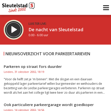
LUISTER LIVE:
De nacht van Sleutelstad
0.00 - 6.00 uur
STRAKS:
De ochtend van Sleutelstad
NIEUWSOVERZICHT VOOR PARKEERTARIEVEN
6.00 - 12.00 uur
uur 1 van 0
Vorig uur
Volgend uur
Parkeren op straat fors duurder
Leiden, 31 oktober 2002, 18:19
Inklappen
"Voor de helft zet je 'm binnen". Met die slogan en een daaraan
gekoppeld lager parkeertarief willen burgemeester en wethouders de
bezetting van de Leidse parkeergarages verbeteren. Parkeren op straat
wordt als het aan het college ligt twee keer zo duur als parkeren in een...
Ook particuliere parkeergarage wordt goedkoper
Leiden, 14 oktober 2002, 14:56