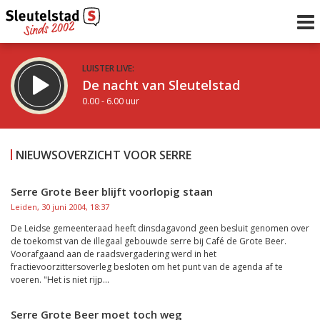
LUISTER LIVE:
De nacht van Sleutelstad
0.00 - 6.00 uur
STRAKS:
De ochtend van Sleutelstad
NIEUWSOVERZICHT VOOR SERRE
6.00 - 12.00 uur
uur 1 van 0
Vorig uur
Volgend uur
Serre Grote Beer blijft voorlopig staan
Leiden, 30 juni 2004, 18:37
Inklappen
De Leidse gemeenteraad heeft dinsdagavond geen besluit genomen over
de toekomst van de illegaal gebouwde serre bij Café de Grote Beer.
Voorafgaand aan de raadsvergadering werd in het
fractievoorzittersoverleg besloten om het punt van de agenda af te
voeren. "Het is niet rijp...
Serre Grote Beer moet toch weg