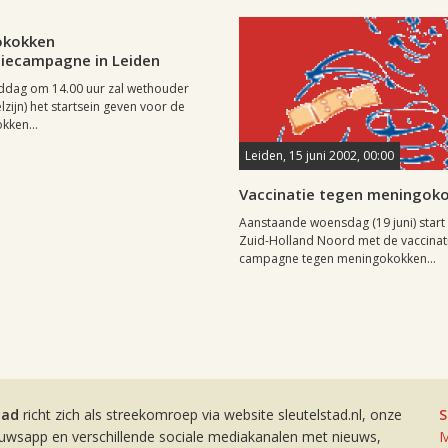
juli 2002, 00:00
0
okokken
tiecampagne in Leiden
dag om 14.00 uur zal wethouder
lzijn) het startsein geven voor de
kken...
Leiden, 15 juni 2002, 00:00
Vaccinatie tegen meningok
Aanstaande woensdag (19 juni) star
Zuid-Holland Noord met de vaccinat
campagne tegen meningokokken...
tad
richt zich als streekomroep via website sleutelstad.nl, onze
S
euwsapp en verschillende sociale mediakanalen met nieuws,
M