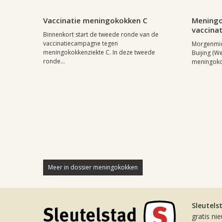
Leiden, 20 september 2002, 14:16
0
Leiden, 1 
Vaccinatie meningokokken C
Mening
vaccina
Binnenkort start de tweede ronde van de
vaccinatiecampagne tegen
Morgenmid
meningokokkenziekte C. In deze tweede
Buijing (We
ronde...
meningoko
Meer in dossier meningokokken
Sleutels
gratis ni