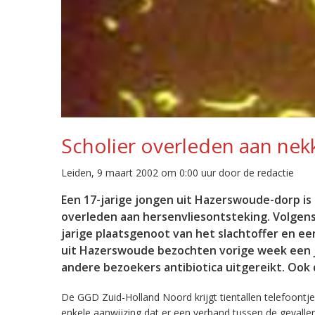
Scholier overleden aan ne
Leiden, 9 maart 2002 om 0:00 uur door de redactie
Een 17-jarige jongen uit Hazerswoude-dorp is 
overleden aan hersenvliesontsteking. Volgen
jarige plaatsgenoot van het slachtoffer en e
uit Hazerswoude bezochten vorige week een 
andere bezoekers antibiotica uitgereikt. Ook 
De GGD Zuid-Holland Noord krijgt tientallen telefoontj
enkele aanwijzing dat er een verband tussen de geval