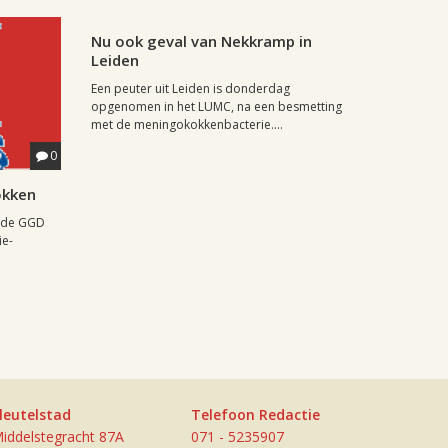
Leiden, 16 maart 2002, 00:00
0
Nu ook geval van Nekkramp in
Leiden
Een peuter uit Leiden is donderdag
opgenomen in het LUMC, na een besmetting
met de meningokokkenbacterie....
0
okken
t de GGD
ie-
leutelstad
Telefoon Redactie
iddelstegracht 87A
071 - 5235907