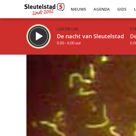
NIEUWS
AGENDA
GIDS
LUISTER LIVE:
ST
De nacht van Sleutelstad
De
0.00 - 6.00 uur
6.0
Inklappen