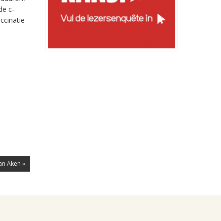
de c-
ccinatie
an Aken »