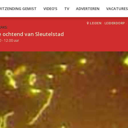
UITZENDING GEMIST
VIDEO’S
TV
ADVERTEREN
VACATURE
LEIDEN
·
LEIDERDORP
·
RAKS:
 ochtend van Sleutelstad
0 - 12.00 uur