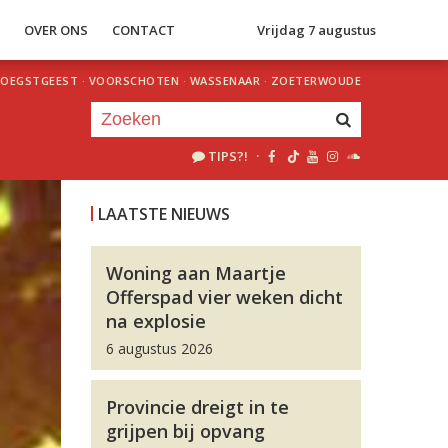
S
OVER ONS
CONTACT
Vrijdag 7 augustus
OEGSTGEEST
·
VOORSCHOTEN
·
WASSENAAR
·
ZOETERWOUDE
TIPS?!
·
Je luistert nu naar
uur 1 van 0
LAATSTE NIEUWS
«
Vorig uur
Volgend uur
»
Woning aan Maartje
Offerspad vier weken dicht
na explosie
6 augustus 2026
Provincie dreigt in te
grijpen bij opvang