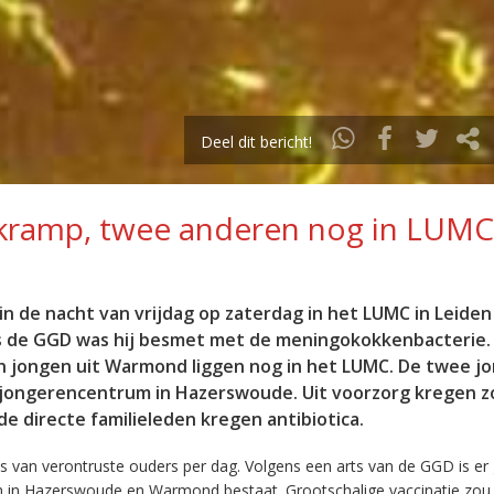
Deel dit bericht!
kkramp, twee anderen nog in LUMC
in de nacht van vrijdag op zaterdag in het LUMC in Leiden
s de GGD was hij besmet met de meningokokkenbacterie. 
en jongen uit Warmond liggen nog in het LUMC. De twee j
jongerencentrum in Hazerswoude. Uit voorzorg kregen z
de directe familieleden kregen antibiotica.
es van verontruste ouders per dag. Volgens een arts van de GGD is er
len in Hazerswoude en Warmond bestaat. Grootschalige vaccinatie zo