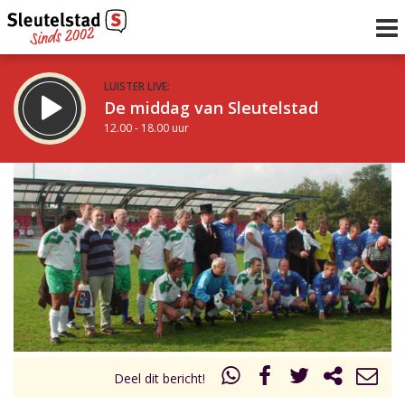
LUISTER LIVE:
De middag van Sleutelstad
12.00 - 18.00 uur
STRAKS:
De vrijdagavond met Keanu
18.00 - 19.00 uur
uur 1 van 0
Vorig uur
Volgend uur
Inklappen
Deel dit bericht!