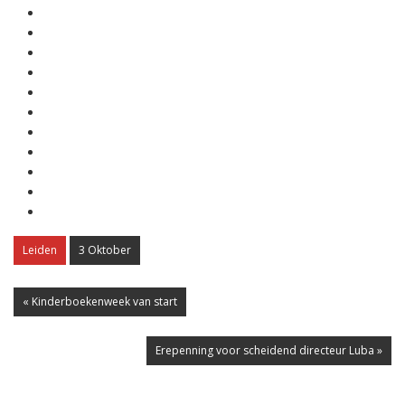
Leiden
3 Oktober
« Kinderboekenweek van start
Erepenning voor scheidend directeur Luba »