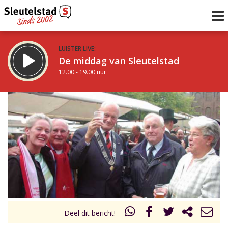
LUISTER LIVE:
De middag van Sleutelstad
12.00 - 19.00 uur
STRAKS:
De avond van Sleutelstad
19.00 - 22.00 uur
uur 1 van 0
Vorig uur
Volgend uur
Inklappen
Deel dit bericht!